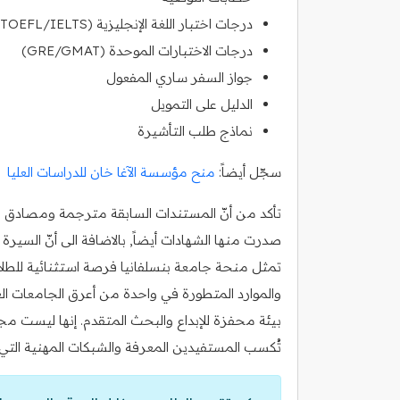
درجات اختبار اللغة الإنجليزية (TOEFL/IELTS)
درجات الاختبارات الموحدة (GRE/GMAT)
جواز السفر ساري المفعول
الدليل على التمويل
نماذج طلب التأشيرة
سجّل أيضاً:
منح مؤسسة الآغا خان للدراسات العليا
تأكد من أنّ المستندات السابقة مترجمة ومصادق عليه
صدرت منها الشهادات أيضاً, بالاضافة الى أنّ السي
تمثل منحة جامعة بنسلفانيا فرصة استثنائية للطلاب
والموارد المتطورة في واحدة من أعرق الجامعات العالم
بيئة محفزة للإبداع والبحث المتقدم. إنها ليست
تُكسب المستفيدين المعرفة والشبكات المهنية التي ت