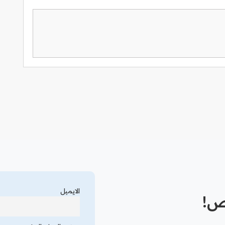
الايميل
رص!