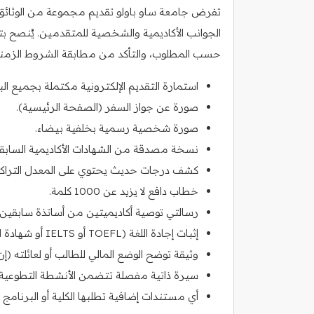
تفرض جامعة ساو باولو تقديم مجموعة من الوثائق ا
الجوانب الأكاديمية والشخصية للمتقدمين. يُنصح بتحض
حسب المطلوب، والتأكد من مطابقة الشروط الزمنية
استمارة التقديم الإلكترونية مكتملة بجميع البي
صورة عن جواز السفر (الصفحة الرئيسية).
صورة شخصية رسمية بخلفية بيضاء.
نسخة مصدقة من الشهادات الأكاديمية السابقة
كشف درجات حديث يحتوي على المعدل التراك
خطاب دافع لا يزيد عن 1000 كلمة.
رسالتي توصية أكاديميتين من أساتذة سابقين.
إثبات إجادة اللغة (TOEFL أو IELTS أو شهادة اللغة البرتغالية Celpe-Bras).
وثيقة توضح الوضع المالي للطالب أو لعائلته (إن
سيرة ذاتية مفصلة تتضمن الأنشطة التطوعية أو
أي مستندات إضافية تطلبها الكلية أو البرنامج 