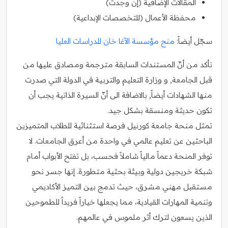
المقالات الإضافية (إن وجدت)
محفظة الأعمال (للتخصصات الإبداعية)
سجّل أيضاً:
منح مؤسسة الآغا خان للدراسات العليا
تأكد من أنّ المستندات السابقة مترجمة ومصادق عليها من
قبل الجامعة, و وزارة التعليم والتربية في الدولة التي صدرت
منها الشهادات أيضاً, بالاضافة الى أنّ السيرة الذاتية يجب أن
تكون حديثة ومنسقة بشكل جيد.
تمثل منحة جامعة كورنيل فرصة استثنائية للطلاب المتميزين
الباحثين عن تعليم عالمي في واحدة من أعرق الجامعات. لا
توفر المنحة دعماً مالياً شاملاً فحسب، بل تفتح الأبواب أمام
شبكة خريجين دولية وبيئة بحثية متطورة. إنها جسر نحو
مستقبل مهني مشرق، حيث تدمج بين التميز الأكاديمي
وتنمية المهارات القيادية، مما يجعلها خياراً فريداً للطموحين
الذين يسعون لترك أثر ملموس في عالمهم.