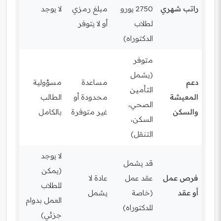
راتب شهري
2750 يورو
مبلغ رمزي
لا يوجد
لطلاب
أو لا يتوفر
الدكتوراه)
متوفر
(يشمل
دعم
مساعدة
مسؤولية
التأمين
المعيشة
محدودة أو
الطالب
الصحي،
والسكن
غير متوفرة
بالكامل
السكن،
التنقل)
لا يوجد
قد يشمل
(يمكن
فرص عمل
عقد عمل
عادة لا
للطلاب
أو عقد
(خاصة
يشمل
العمل بدوام
للدكتوراه)
جزئي)