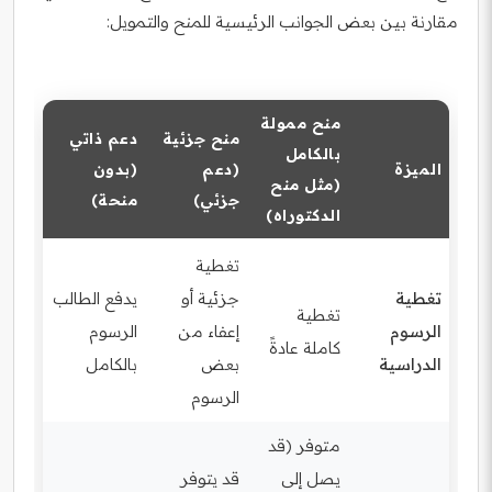
مقارنة بين بعض الجوانب الرئيسية للمنح والتمويل:
منح ممولة
منح جزئية
دعم ذاتي
بالكامل
الميزة
(دعم
(بدون
(مثل منح
جزئي)
منحة)
الدكتوراه)
تغطية
تغطية
جزئية أو
يدفع الطالب
تغطية
الرسوم
إعفاء من
الرسوم
كاملة عادةً
الدراسية
بعض
بالكامل
الرسوم
متوفر (قد
يصل إلى
قد يتوفر