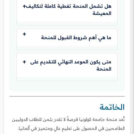
البكالوريوس، الماجستير، والدكتوراه، وتستهدف الطلاب
هل تشمل المنحة تغطية كاملة لتكاليف
الدوليين الطموحين من مختلف أنحاء العالم.
المعيشة
نعم، في معظم الحالات، توفر المنحة تمويلاً كاملاً أو
راتباً شهرياً يغطي تكاليف المعيشة الأساسية، بالإضافة
ما هي أهم شروط القبول للمنحة
إلى دعم التأمين الصحي ومصاريف أخرى.
تشمل الشروط الرئيسية حصول الطالب على معدل
أكاديمي مرتفع، إتقان اللغة الإنجليزية أو الألمانية حسب
متى يكون الموعد النهائي للتقديم على
البرنامج، وتقديم وثائق كاملة مثل رسالة دافع قوية
المنحة
وسيرة ذاتية محدثة.
تختلف مواعيد التقديم، ولكنها غالباً ما تكون بين
أغسطس ونوفمبر أو قد تمتد حتى 31 مايو من كل
عام، وينصح بمراجعة الموقع الرسمي للجامعة للتأكد
الخاتمة
من المواعيد الدقيقة لكل برنامج.
تُعد منحة جامعة كولونيا فرصةً لا تقدر بثمن للطلاب الدوليين
الطامحين في الحصول على تعليم عالٍ ومتميز في ألمانيا.