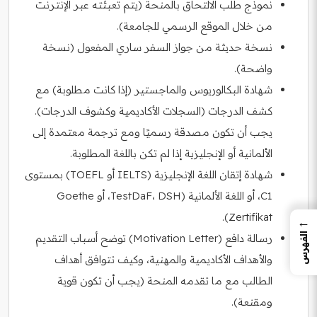
نموذج طلب الالتحاق بالمنحة (يتم تعبئته عبر الإنترنت
من خلال الموقع الرسمي للجامعة).
نسخة حديثة من جواز السفر ساري المفعول (نسخة
واضحة).
شهادة البكالوريوس والماجستير (إذا كانت مطلوبة) مع
كشف الدرجات (السجلات الأكاديمية وكشوف الدرجات).
يجب أن تكون مصدقة رسميًا ومع ترجمة معتمدة إلى
الألمانية أو الإنجليزية إذا لم تكن باللغة المطلوبة.
شهادة إتقان اللغة الإنجليزية (IELTS أو TOEFL) بمستوى
C1، أو اللغة الألمانية (TestDaF، DSH، أو Goethe
Zertifikat).
←
الفهرس
رسالة دافع (Motivation Letter) توضح أسباب التقديم
والأهداف الأكاديمية والمهنية، وكيف تتوافق أهداف
الطالب مع ما تقدمه المنحة (يجب أن تكون قوية
ومقنعة).