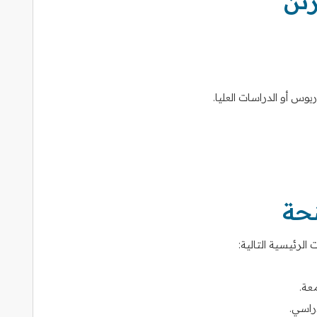
تن
وس أو الدراسات العليا.
نحة
لرئيسية التالية:
عة.
راسي.