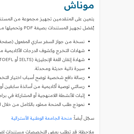
موناش
يتعين على المتقدمين تجهيز مجموعة من المستندات 
يُفضل تجهيز المستندات بصيغة PDF وتحميلها من خلال بوابة التقديم الإلكتروني للجامعة.
نسخة من جواز السفر ساري المفعول (صفحة 
شهادات التخرج وكشوف الدرجات الأكاديمية مترج
شهادة إتقان اللغة الإنجليزية (IELTS أو TOEFL) حسب متطلبات الجامعة.
سيرة ذاتية حديثة ومحدثة.
رسالة دافع شخصية توضح أسباب اختيار الت
رسالتي توصية أكاديمية من أساتذة سابقين أ
إثبات للأنشطة اللامنهجية أو المشاركة في بر
نموذج طلب المنحة مملوء بالكامل من خلال الن
سجّل أيضاً:
منحة الجامعة الوطنية الأسترالية
ملاحظة: قد تطلب بعض التخصصات مستندات إضاف