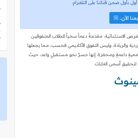
أول بأول ضمن قناتنا على التلغرام.
عنا الآن..
لفرص الاستثنائية، مقدمةً دعماً سخياً للطلاب المتفوقين
لفردية والريادة، وليس التفوق الأكاديمي فحسب، مما يجعلها
معيةٍ داعمةٍ ومحفزة. إنها جسرٌ نحو مستقبلٍ واعد، حيث
 لتحقيق أسمى الغايات.
ينوث