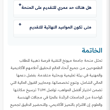
في معظم الحالات، يتطلب التقديم للمنحة الحصول
على قبول رسمي في أحد البرامج الأكاديمية بجامعة
هل هناك حد عمري للتقديم على المنحة
ميونخ التقنية أولًا، ثم يتم تقديم طلب المنحة بعد ذلك.
لا توجد عادةً قيود عمرية صارمة للتقديم على منح
جامعة ميونخ التقنية، ولكن يتم التركيز على التحصيل
متى تكون المواعيد النهائية للتقديم
الأكاديمي والخبرات ذات الصلة.
تختلف المواعيد النهائية للتقديم حسب البرنامج
والمستوى الدراسي. يُنصح بزيارة الموقع الرسمي
الخاتمة
لجامعة ميونخ التقنية للتحقق من المواعيد المحددة
لكل دورة.
تمثل منحة جامعة ميونخ التقنية فرصة ذهبية للطلاب
الطموحين من جميع أنحاء العالم لتحقيق أحلامهم الأكاديمية
والمهنية في بيئة تعليمية وبحثية متقدمة. بفضل دعمها
المالي الشامل، وتنوع تخصصاتها، ومعايير القبول العالية التي
تضمن اختيار أفضل المواهب، تواصل TUM ترسيخ مكانتها
كواحدة من الجامعات الرائدة عالميًا في مجالات الهندسة
والعلوم. إن الالتزام بالتميز الأكاديمي، والتحضير الدقيق لجميع