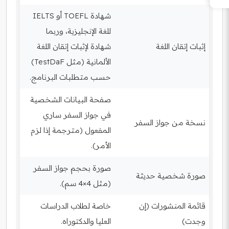
شهادة TOEFL أو IELTS
للغة الإنجليزية، وربما
إثبات إتقان اللغة
شهادة لإثبات إتقان اللغة
الألمانية (مثل TestDaF)
حسب متطلبات البرنامج.
صفحة البيانات الشخصية
في جواز السفر ساري
نسخة من جواز السفر
المفعول (مترجمة إذا لزم
الأمر).
صورة بحجم جواز السفر
صورة شخصية حديثة
(مثل 4×4 سم).
قائمة المنشورات (إن
خاصة لطلاب الدراسات
وجدت)
العليا والدكتوراه.