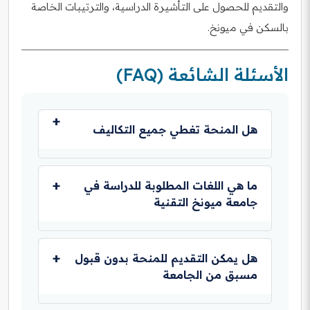
والتقديم للحصول على التأشيرة الدراسية، والترتيبات الخاصة
بالسكن في ميونخ.
الأسئلة الشائعة (FAQ)
هل المنحة تغطي جميع التكاليف
المنحة توفر دعمًا ماليًا شاملاً يغطي غالبًا الرسوم
الدراسية وتكاليف المعيشة، وقد تشمل بعض المزايا
ما هي اللغات المطلوبة للدراسة في
الإضافية مثل تكاليف السفر والتأشيرة في بعض
جامعة ميونخ التقنية
الحالات.
اللغات المطلوبة هي الألمانية أو الإنجليزية، وذلك يعتمد
على البرنامج الدراسي المختار. يجب تقديم إثبات إتقان
هل يمكن التقديم للمنحة بدون قبول
اللغة المعنية بمستوى B2 فأعلى.
مسبق من الجامعة