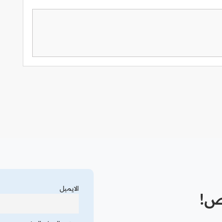
الايميل
رص!