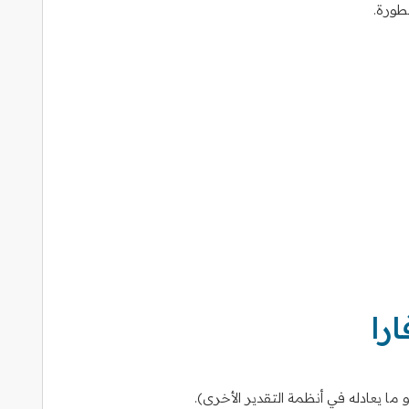
طورة.
را