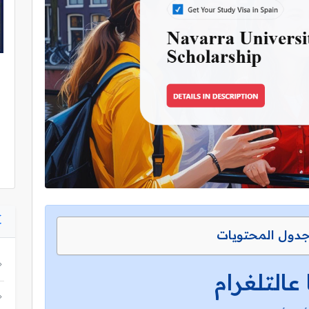
دول المحتويات
 عالتلغرام