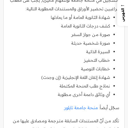
للتسجيل في منحة جامعة نوتنغهام ماليزيا, يجب على الطلاب
←
الراغبين تحضير الأوراق والمستندات المطلوبة التالية:
الفهرس
شهادة الثانوية العامة أو ما يعادلها
كشف درجات الثانوية العامة
صورة من جواز السفر
صورة شخصية حديثة
السيرة الذاتية
خطاب التحفيز
خطابات التوصية
شهادة إتقان اللغة الإنجليزية (إن وجدت)
نماذج طلب المنحة المكتملة
أي وثائق داعمة أخرى مطلوبة
سجّل أيضاً:
منحة جامعة تايلور
تأكد من أنّ المستندات السابقة مترجمة ومصادق عليها من