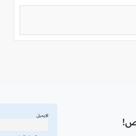
الايميل
رص!