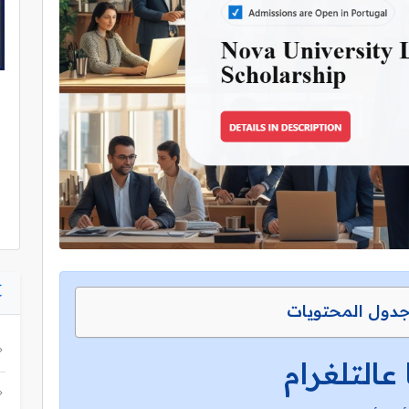
دول المحتويات
 عالتلغرام