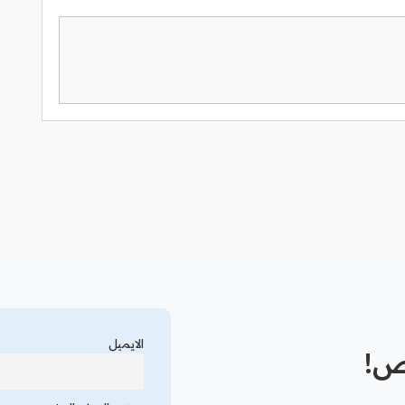
الايميل
رص!