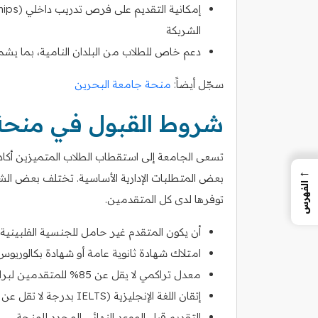
الشريكة
دعم خاص للطلاب من البلدان النامية، بما يشمل
سجّل أيضاً:
منحة جامعة البحرين
شروط القبول في منحة جامعة A
تسعى الجامعة إلى استقطاب الطلاب المتميزين أكا
←
بعض المتطلبات الإدارية الأساسية. تختلف بعض الش
الفهرس
توفرها لدى كل المتقدمين.
أن يكون المتقدم غير حامل للجنسية الفلبينية
امتلاك شهادة ثانوية عامة أو شهادة بكالوريوس
معدل تراكمي لا يقل عن 85% للمتقدمين لبرامج البكالوريوس، و3.00 من 4.00 للماجستير والدكتوراه
إتقان اللغة الإنجليزية (IELTS بدرجة لا تقل عن 5.5 أو TOEFL بدرجة لا تقل عن 60)
التقديم قبل الموعد النهائي المحدد للمنحة