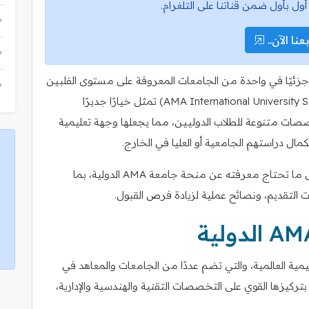
أول بأول ضمن قناتنا على التلغرام.
عنا الآن..
جزئيًا في واحدة من الجامعات المعروفة على مستوى الفلبين
وآسيا، فإن منحة جامعة AMA الدولية (AMA International University Scholarship) تمثل خيارًا جديرًا
خصصات متنوعة للطلاب الدوليين، مما يجعلها وجهة تعليمية
ال دراستهم الجامعية أو العليا في الخارج.
في هذا المقال، سنأخذك في جولة تفصيلية حول كل ما تحتاج معرفته عن منحة جامعة AMA الدولية، بما
 التقديم، ونصائح عملية لزيادة فرص القبول.
عة AMA الدولية فرعًا من شبكة AMA التعليمية العالمية، والتي تضم عددًا من الجامعات والمعاهد في
تركيزها القوي على التخصصات التقنية والهندسية والإدارية،