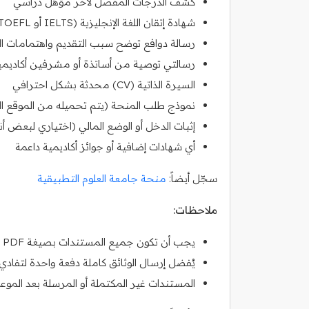
كشف الدرجات المفصل لآخر مؤهل دراسي
شهادة إتقان اللغة الإنجليزية (IELTS أو TOEFL)
رسالة دوافع توضح سبب التقديم واهتمامات الم
رسالتي توصية من أساتذة أو مشرفين أكاديم
السيرة الذاتية (CV) محدثة بشكل احترافي
نموذج طلب المنحة (يتم تحميله من الموقع ا
إثبات الدخل أو الوضع المالي (اختياري لبعض أنو
أي شهادات إضافية أو جوائز أكاديمية داعمة
سجّل أيضاً:
منحة جامعة العلوم التطبيقية
ملاحظات:
يجب أن تكون جميع المستندات بصيغة PDF أو JPEG، واضحة وغير مشوشة.
يُفضل إرسال الوثائق كاملة دفعة واحدة لتفادي 
المستندات غير المكتملة أو المرسلة بعد الموعد ال