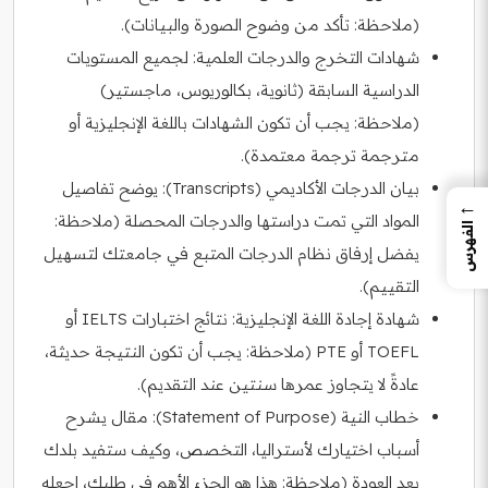
(ملاحظة: تأكد من وضوح الصورة والبيانات).
شهادات التخرج والدرجات العلمية: لجميع المستويات
الدراسية السابقة (ثانوية، بكالوريوس، ماجستير)
(ملاحظة: يجب أن تكون الشهادات باللغة الإنجليزية أو
مترجمة ترجمة معتمدة).
بيان الدرجات الأكاديمي (Transcripts): يوضح تفاصيل
←
المواد التي تمت دراستها والدرجات المحصلة (ملاحظة:
الفهرس
يفضل إرفاق نظام الدرجات المتبع في جامعتك لتسهيل
التقييم).
شهادة إجادة اللغة الإنجليزية: نتائج اختبارات IELTS أو
TOEFL أو PTE (ملاحظة: يجب أن تكون النتيجة حديثة،
عادةً لا يتجاوز عمرها سنتين عند التقديم).
خطاب النية (Statement of Purpose): مقال يشرح
أسباب اختيارك لأستراليا، التخصص، وكيف ستفيد بلدك
بعد العودة (ملاحظة: هذا هو الجزء الأهم في طلبك، اجعله