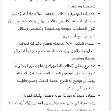
شخصياً ومقنعاً).
خطابات التوصية (Reference Letters): عادةً ما يُطلب
خطابان؛ أحدهما أكاديمي والآخر مهني (ملاحظة: يجب أن
تكون الخطابات موقعة ومختومة وتتضمن وسائل
التواصل مع الموصي).
السيرة الذاتية (CV): محدثة توضح الخبرات العملية،
التطوعية، والجوائز (ملاحظة: استخدم نموذجاً احترافياً
بسيطاً وواضحاً).
مقترح بحثي (لطلاب الدكتوراه والماجستير البحثي):
شرح مفصل لموضوع البحث المخطط له (ملاحظة:
يجب أن يوضح المقترح أهمية البحث ومدى قابليته
للتطبيق في بلدك).
شهادة ميلاد أو بطاقة هوية وطنية: لإثبات الهوية
والجنسية في حال عدم توفر جواز السفر مؤقتاً (ملاحظة:
الترجمة الإنجليزية ضرورية جداً).