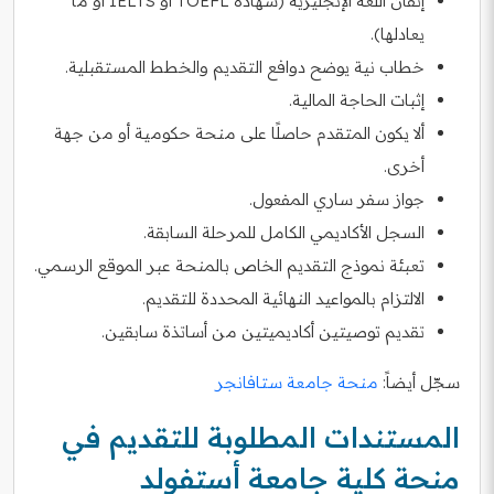
إتقان اللغة الإنجليزية (شهادة TOEFL أو IELTS أو ما
يعادلها).
خطاب نية يوضح دوافع التقديم والخطط المستقبلية.
إثبات الحاجة المالية.
ألا يكون المتقدم حاصلًا على منحة حكومية أو من جهة
أخرى.
جواز سفر ساري المفعول.
السجل الأكاديمي الكامل للمرحلة السابقة.
تعبئة نموذج التقديم الخاص بالمنحة عبر الموقع الرسمي.
الالتزام بالمواعيد النهائية المحددة للتقديم.
تقديم توصيتين أكاديميتين من أساتذة سابقين.
سجّل أيضاً:
منحة جامعة ستافانجر
المستندات المطلوبة للتقديم في
منحة كلية جامعة أستفولد