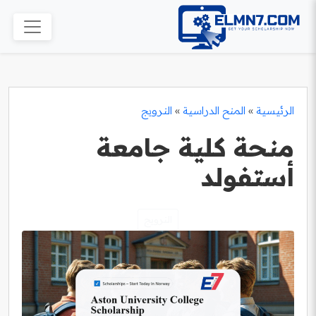
الرئيسية
»
المنح الدراسية
»
النرويج
منحة كلية جامعة
أستفولد
النرويج