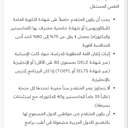
العلمي المستقل.
يجب أن يكون المتقدم حاصلاً على شهادة الثانوية العامة
(للبكالوريوس) أو شهادة جامعية معترف بها (للماجستير
والدكتوراه) بمعدل لا يقل عن 75% إلى 80% كحد أدنى
للمنافسة القوية.
إثبات إتقان اللغة المطلوبة للدراسة، سواء كانت الإسبانية
(عبر شهادة DELE بمستوى B2 على الأقل) أو الإنجليزية
(عبر شهادة IELTS أو TOEFL) إذا كان البرنامج يُدرس
بالإنجليزية.
ألا يتجاوز عمر المتقدم سناً معينة تحددها كل منحة
(غالباً 35 عاماً للماجستير و40 للدكتوراه، مع استثناءات
بسيطة).
أن يكون المتقدم من مواطني الدول المسموح لها
بالتقديم (الدول العربية مشمولة في أغلب برامج