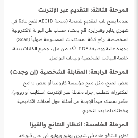
المرحلة الثالثة: التقديم عبر الإنترنت
عندما يفتح باب التقديم للمنحة (منحة AECID تفتح عادة في
شهري يناير وفبراير)، قم بإنشاء حساب على البوابة الإلكترونية
المخصصة. ارفع كافة المستندات الممسوحة ضوئياً (Scan)
بجودة عالية وبصيغة PDF. تأكد من ملء جميع الخانات بدقة،
خاصة البيانات الشخصية وبيانات التواصل.
المرحلة الرابعة: المقابلة الشخصية (إن وجدت)
بعض المنح، مثل منح مؤسسة كارولينا أو بعض برامج
الدكتوراه، تتطلب إجراء مقابلة عبر الإنترنت (سكايب أو زووم).
حضّر نفسك جيداً للإجابة عن أسئلة حول أهدافك الأكاديمية
وخطتك لما بعد التخرج.
المرحلة الخامسة: انتظار النتائج والفيزا
تظهر النتائج عادة في شهري يونيو ويوليو. في حال قبولك،