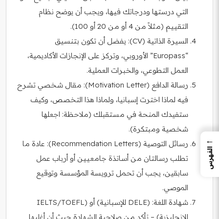
التي درستها ودرجاتك فيها، ويجب أن يوضح نظام
التقييم (مثلاً من 4 أو من 20 أو 100).
السيرة الذاتية (CV): يفضل أن تكون بتنسيق
“Europass” الأوروبي، وتركز على الإنجازات الأكاديمية،
العمل التطوعي، والخبرات العملية.
رسالة الدافع (Motivation Letter): مقال شخصي تشرح
فيه لماذا اخترت إسبانيا، ولماذا هذا التخصص، وكيف
ستفيدك المنحة في مستقبلك (ملاحظة: اجعلها
شخصية ومبتكرة).
←
رسائل التوصية (Recommendation Letters): عادة ما
الفهرس
تطلب رسالتان من أساتذة جامعيين أو أرباب عمل
سابقين، يجب أن تحمل ترويسة المؤسسة وتوقيع
الموصي.
شهادة اللغة: (DELE للإسبانية) أو (IELTS/TOEFL
للإنجليزية) – تأكد من صلاحية الشهادة حيث أن أغلبها