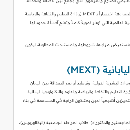
تعليمي الصارم والمرموق الذي يجمع بين الأصالة والحداثة.
وفي قلب هذا التميز، تأتي “منح الحكومة اليابانية” المعروفة اختصاراً بـ MEXT (وزارة التعليم والثقافة والرياضة
لعالمية التي توفر تمويلاً كاملاً وتفتح آفاقاً لا حدود لها
نستعرض مزاياها، شروطها، والمستندات المطلوبة، ليكون
ية (MEXT)
ام 1954 بهدف تعزيز الموارد البشرية الدولية، وتوطيد أواصر الصداقة بين اليابان
التعليم والثقافة والرياضة والعلوم والتكنولوجيا اليابانية
زين أكاديمياً الذين يمتلكون الرغبة في المساهمة في بناء
اجستير والدكتوراه)، طلاب المرحلة الجامعية (البكالوريوس)،