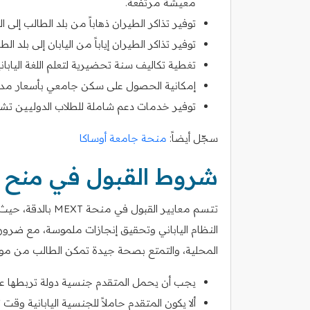
معيشة مرتفعة.
توفير تذاكر الطيران ذهاباً من بلد الطالب إلى ال
توفير تذاكر الطيران إياباً من اليابان إلى بلد ا
تغطية تكاليف سنة تحضيرية لتعلم اللغة اليابا
إمكانية الحصول على سكن جامعي بأسعار مد
توفير خدمات دعم شاملة للطلاب الدوليين تشم
سجّل أيضاً:
منحة جامعة أوساكا
شروط القبول في منح ال
تتسم معايير القبول
النظام الياباني وتحقيق إنجازات ملموسة، مع ضرورة 
المحلية، والتمتع بصحة جيدة تمكن الطالب من موا
يجب أن يحمل المتقدم جنسية دولة تربطها علاق
ألا يكون المتقدم حاملاً للجنسية اليابانية وقت 