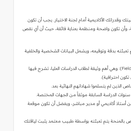
 وقدراتك الأكاديمية أمام لجنة الاختيار. يجب أن تكون
بانية، وأن تكون واضحة ومنظمة بعناية فائقة، حيث أن أي نقص
ب التقديم (Application Form): يتم تعبئته بدقة وتوقيعه، ويشمل البيانات الشخصية والخلفية
خطة البحث (Field of Study and Research Plan): وهي أهم وثيقة لطلاب الدراسات العليا، تشرح فيها
تكون احترافية).
اص الذين لم يتسلموا شهاداتهم النهائية بعد.
توصية (Recommendation Letter): من أستاذ أكاديمي أو مدير مباشر، ويفضل أن تكون موقعة
Health Certifi): نموذج خاص بالمنحة يتم تعبئته بواسطة طبيب معتمد يثبت لياقتك