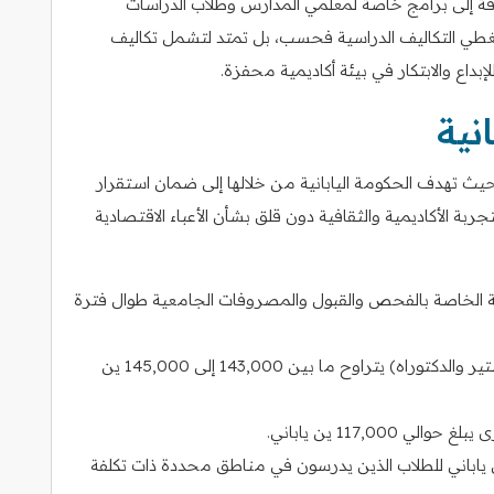
ضافة إلى برامج خاصة لمعلمي المدارس وطلاب الدراسات
ا تغطي التكاليف الدراسية فحسب، بل تمتد لتشمل تكاليف
بداع والابتكار في بيئة أكاديمية محفزة.
نية
MEXT من الأقوى عالمياً، حيث تهدف الحكومة اليابانية من خلالها إلى ضمان استقرار
ربة الأكاديمية والثقافية دون قلق بشأن الأعباء الاقتصادية
 الخاصة بالفحص والقبول والمصروفات الجامعية طوال فترة
راتب شهري مخصص لطلاب البحوث (الماجستير والدكتوراه) يتراوح ما بين 143,000 إلى 145,000 ين
117,00 ين ياباني.
 علاوة شهرية قدرها 2,000 أو 3,000 ين ياباني للطلاب الذين يدرسون في مناطق محددة ذات تكلفة