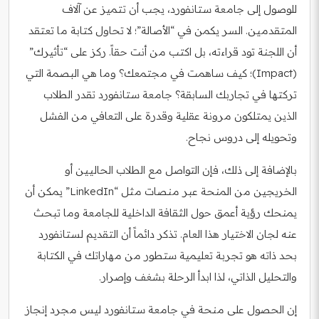
للوصول إلى جامعة ستانفورد، يجب أن تتميز عن آلاف
المتقدمين. السر يكمن في “الأصالة”؛ لا تحاول كتابة ما تعتقد
أن اللجنة تود قراءته، بل اكتب من أنت حقاً. ركز على “تأثيرك”
(Impact)؛ كيف ساهمت في مجتمعك؟ وما هي البصمة التي
تركتها في تجاربك السابقة؟ جامعة ستانفورد تقدر الطلاب
الذين يمتلكون مرونة عقلية وقدرة على التعافي من الفشل
وتحويله إلى دروس نجاح.
بالإضافة إلى ذلك، فإن التواصل مع الطلاب الحاليين أو
الخريجين من المنحة عبر منصات مثل “LinkedIn” يمكن أن
يمنحك رؤية أعمق حول الثقافة الداخلية للجامعة وما تبحث
عنه لجان الاختيار هذا العام. تذكر دائماً أن التقديم لستانفورد
بحد ذاته هو تجربة تعليمية ستطور من مهاراتك في الكتابة
والتحليل الذاتي، لذا ابدأ الرحلة بشغف وإصرار.
إن الحصول على منحة في جامعة ستانفورد ليس مجرد إنجاز