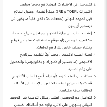
التسجيل في الاختبارات الدولية: قم بحجز مواعيد
اختبارات TOEFL و GRE مبكراً لضمان وصول النتائج
قبل الموعد النهائي (Deadlines) الذي غالباً ما يكون في
ديسمبر أو يناير.
إنشاء حساب على بوابة التقديم: توجه إلى موقع جامعة
ستانفورد الرسمي (أو موقع منحة نايت هينيسي) وقم
بإنشاء حساب خاص بك لرفع الملفات.
تعبئة الطلب الأكاديمي: يجب أولاً التقديم للبرنامج
الأكاديمي (ماجستير أو دكتوراه أو بكالوريوس) والحصول
على رقم الطلب.
تعبئة طلب المنحة: بعد (أو تزامناً مع) الطلب الأكاديمي،
قم بتعبئة نموذج المنحة الخاص، والإجابة على الأسئلة
المقالية بدقة متناهية.
التواصل مع الموصين: اطلب رسائل التوصية قبل الموعد
النهائي بشهرين على الأقل، وتابع مع أساتذتك لضمان