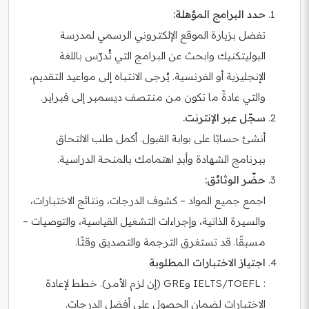
حدد البرامج المؤهلة:
تفضل بزيارة الموقع الإلكتروني الرسمي لمدرسة
البوليتكنيك وابحث عن البرامج التي تُدرّس باللغة
الإنجليزية أو الفرنسية. يُرجى الانتباه إلى مواعيد التقديم،
والتي عادةً ما تكون من منتصف ديسمبر إلى فبراير.
سجّل عبر الإنترنت.
أنشئ حسابًا على بوابة القبول. أكمل طلب الالتحاق
ببرنامج الشهادة وأبدِ اهتمامك بالمنحة الدراسية.
حضّر الوثائق:
اجمع جميع المواد – كشوف الدرجات، ونتائج الاختبارات،
والسيرة الذاتية، وإجراءات التشغيل القياسية، والتوصيات –
مسبقًا. قد تستغرق الترجمة والتصديق وقتًا.
اجتياز الاختبارات المطلوبة
: IELTS/TOEFL وGRE (إن لزم الأمر). خطط لإعادة
الاختبارات لضمان الحصول على أفضل الدرجات.