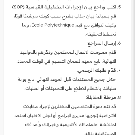
اكتب وراجع بيان الإجراءات التشغيلية القياسية (SOP)
قم بصياغة بيان جذاب يشرح سبب كونك مرشحًا قويًا،
وكيف تتوافق مع قيم École Polytechnique، وما
تخطط لتحقيقه.
إرسال المراجع:
قدّم معلومات الاتصال للمحكمين وذكّرهم بالمواعيد
النهائية. تابع معهم لضمان التسليم في الوقت المحدد.
قدّم طلبك الرسمي.
حمّل جميع المستندات قبل الموعد النهائي. تابع بوابة
طلباتك بانتظام للاطلاع على التحديثات أو الطلبات.
مرحلة المقابلة:
قد تتم دعوة المتقدمين المختارين لإجراء مقابلات
افتراضية يُجريها مديرو البرامج أو لجان الاختيار. استعد
لمناقشة اهتماماتك الأكاديمية وخبراتك وأهدافك
المستقبلية بثقة.