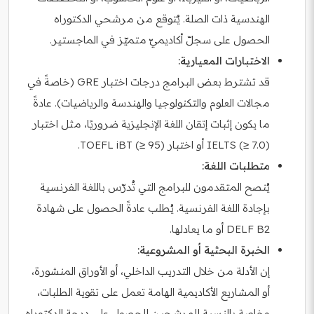
الهندسية ذات الصلة. يُتوقع من مرشحي الدكتوراه
الحصول على سجلّ أكاديميّ متميّز في الماجستير.
الاختبارات المعيارية:
قد تشترط بعض البرامج درجات اختبار GRE (خاصةً في
مجالات العلوم والتكنولوجيا والهندسة والرياضيات). عادةً
ما يكون إثبات إتقان اللغة الإنجليزية ضروريًا، مثل اختبار
IELTS (≥ 7.0) أو اختبار TOEFL iBT (≥ 95).
متطلبات اللغة:
يُنصح المتقدمون للبرامج التي تُدرّس باللغة الفرنسية
بإجادة اللغة الفرنسية. يُطلب عادةً الحصول على شهادة
DELF B2 أو ما يعادلها.
الخبرة البحثية أو المشروعية:
إن الأدلة من خلال التدريب الداخلي، أو الأوراق المنشورة،
أو المشاريع الأكاديمية الهامة تعمل على تقوية الطلبات،
وخاصة بالنسبة للمرشحين للحصول على درجة الدكتوراه.