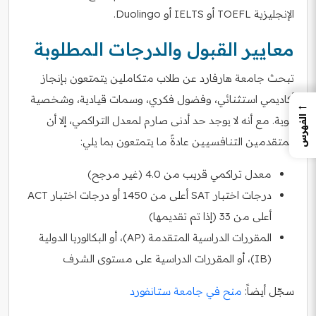
الإنجليزية TOEFL أو IELTS أو Duolingo.
معايير القبول والدرجات المطلوبة
تبحث جامعة هارفارد عن طلاب متكاملين يتمتعون بإنجاز
أكاديمي استثنائي، وفضول فكري، وسمات قيادية، وشخصية
←
الفهرس
قوية. مع أنه لا يوجد حد أدنى صارم لمعدل التراكمي، إلا أن
المتقدمين التنافسيين عادةً ما يتمتعون بما يلي:
معدل تراكمي قريب من 4.0 (غير مرجح)
درجات اختبار SAT أعلى من 1450 أو درجات اختبار ACT
أعلى من 33 (إذا تم تقديمها)
المقررات الدراسية المتقدمة (AP)، أو البكالوريا الدولية
(IB)، أو المقررات الدراسية على مستوى الشرف
سجّل أيضاً:
منح في جامعة ستانفورد