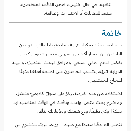
التقديم. في حال اختيارك ضمن القائمة المختصرة،
استعد للمقابلات أو الاختبارات الإضافية.
خاتمة
منحة جامعة روسكيلد هي فرصة ذهبية للطلاب الدوليين
الباحثين عن مسار أكاديمي ومهني متميز بتمويل كامل.
بفضل الدعم المالي السخي، ومرافق البحث المتميزة، والبيئة
الدولية الثريّة، يكتسب الحاصلون على المنحة أساسًا متينًا
للنجاح المستقبلي.
للاستفادة من هذه الفرصة، ركّز على سجلّ أكاديميّ متميّز،
ومقترح بحث متقن، وإعداد وثائقك في الوقت المناسب. ابدأ
مبكرًا، وكن دقيقًا، ودع شغفك ومؤهلاتك تتألق.
نتمنى لك حظًا سعيدًا مع طلبك – وربما قريبًا، ستشرع في