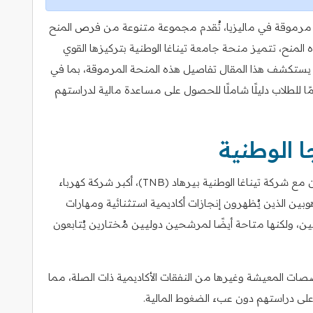
UNITE) مؤسسة تعليمية مرموقة في ماليزيا، تُقدم مجموعة متنوعة من فرص المنح
 المنح، تتميز منحة جامعة تيناغا الوطنية بتركيزها القوي
ية. يستكشف هذا المقال تفاصيل هذه المنحة المرموقة، بما في
مًا للطلاب دليلًا شاملًا للحصول على مساعدة مالية لدراستهم
 الوطنية
تُقدّم UNITEN منحة جامعة تيناغا الوطنية بالتعاون مع شركة تيناغا الوطنية بيرهاد (TNB)، أكبر شركة كهرباء
وبين الذين يُظهرون إنجازات أكاديمية استثنائية ومهارات
زيين، ولكنها متاحة أيضًا لمرشحين دوليين مُختارين يُتابعون
ات المعيشة وغيرها من النفقات الأكاديمية ذات الصلة، مما
ى دراستهم دون عبء الضغوط المالية.