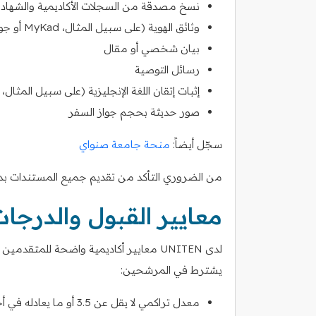
نسخ مصدقة من السجلات الأكاديمية والشهاد
وثائق الهوية (على سبيل المثال، MyKad أو جواز السفر)
بيان شخصي أو مقال
رسائل التوصية
إثبات إتقان اللغة الإنجليزية (على سبيل المثال، درجات IELTS 
صور حديثة بحجم جواز السفر
سجّل أيضاً:
منحة جامعة صنواي
من الضروري التأكد من تقديم جميع المستندات بدق
معايير القبول والدرجا
لدى UNITEN معايير أكاديمية واضحة للمتقد
يشترط في المرشحين:
معدل تراكمي لا يقل عن 3.5 أو ما يعادله في أحدث برنامج أكاديمي