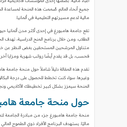
أعباء مالية. بصفتها إحدى المؤسسات الأكاديمية الر
جميع أنحاء العالم. صُممت هذه المنحة لمساعدة الطل
مالية لدعم مسيرتهم التعليمية في ألمانيا.
تقع جامعة هامبورغ في إحدى أكثر مدن ألمانيا حي
الطلاب. ومن خلال برنامج المنح الدراسية، تهدف ال
متناول المرشحين المستحقين بغض النظر عن خلفياته
فحسب، بل قد يقدم أيضًا رواتب شهرية ومزايا أ
تقدم هذه المقالة دليلاً شاملاً حول منحة جامعة هام
وغيرها. سواء كنت تخطط للحصول على درجة البكالور
المنحة سيعزز بشكل كبير تخطيطك الأكاديمي ونجا
حول منحة جامعة هامب
منحة جامعة هامبورغ جزء من مبادرة الجامعة لتعزيز
ماليًا. يستهدف البرنامج الأفراد ذوي الطموح العالي 