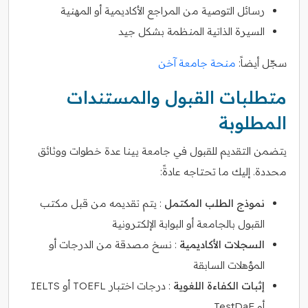
رسائل التوصية من المراجع الأكاديمية أو المهنية
السيرة الذاتية المنظمة بشكل جيد
سجّل أيضاً:
منحة جامعة آخن
متطلبات القبول والمستندات
المطلوبة
يتضمن التقديم للقبول في جامعة يينا عدة خطوات ووثائق
محددة. إليك ما تحتاجه عادةً:
نموذج الطلب المكتمل
: يتم تقديمه من قبل مكتب
القبول بالجامعة أو البوابة الإلكترونية
السجلات الأكاديمية
: نسخ مصدقة من الدرجات أو
المؤهلات السابقة
إثبات الكفاءة اللغوية
: درجات اختبار TOEFL أو IELTS
أو TestDaF