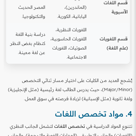
قسم اللغات
(الماندرين)،
العصر الحديث
الآسيوية
اليابانية، الكورية.
والتكنولوجيا.
اللغويات النظرية،
دراسة بنية اللغة
قسم اللغويات
اللغويات الحاسوبية،
كنظام بغض النظر
(علم اللغة)
الصوتيات، اللغويات
عن لغة معينة.
الاجتماعية.
يُشجع العديد من الكليات على اختيار مسار ثنائي التخصص
(Major/Minor)، حيث يدرس الطالب لغة رئيسية (مثل الإنجليزية)
ولغة ثانوية (مثل الإسبانية) لزيادة فرصته في سوق العمل.
4. مواد تخصص اللغات
تتنوع المواد الدراسية في
تخصص اللغات
لتشمل الجانب النظري
(اللغويات) والجانب التطبيقي (المهارات اللغوية والترجمة)، والجانب