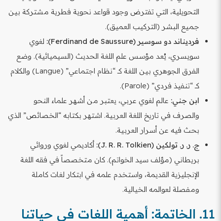
التحويلية، التي تفترض وجود قواعد نحوية فطرية مشتركة بين
جميع البشر (التركيب العميق).
فرديناند دو سوسير (Ferdinand de Saussure):
لغوي
سويسري، يُعد مؤسس علم اللغة الحديث (السيميائية). وضع
الفرق الجوهري بين اللغة كـ “نظام اجتماعي” (Langue) والكلام
كـ “تنفيذ فردي” (Parole).
ابن جني:
عالم لغوي عربي، يعتبر من أشهر علماء النحو
والصرف في تاريخ اللغة العربية. اشتهر بكتابه “الخصائص” الذي
بحث فيه عن أسرار العربية.
ج. ر. ر. تولكين (J. R. R. Tolkien):
أكاديمي لغوي وروائي
بريطاني (مؤلف سيد الخواتم). كان متخصصاً في فقه اللغة
الإنجليزية القديمة، واستخدم علمه في ابتكار لغات كاملة
ومفصلة لعوالمه الخيالية.
11. الخاتمة: أهمية اللغات في حياتنا