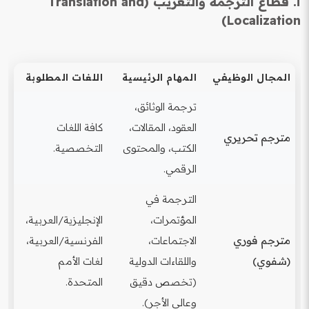
أ. قطاع الترجمة والتعريب (Translation and
Localization)
المجال الوظيفي
المهام الرئيسية
اللغات المطلوبة
ترجمة الوثائق،
العقود، المقالات،
كافة اللغات
مترجم تحريري
الكتب، والمحتوى
التخصصية.
الرقمي.
الترجمة في
المؤتمرات،
الإنجليزية/العربية،
مترجم فوري
الاجتماعات،
الفرنسية/العربية،
(شفوي)
واللقاءات الدولية
لغات الأمم
(تخصص دقيق
المتحدة.
وعالي الأجر).