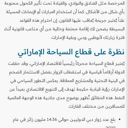
المرخصة مثل الفنادق والنوادي، والقيادة تحت تأثير الكحول ممنوعة
بأي شكل من الأشكال. كما أن استخدام العبارات أو الإيماءات المسيئة
علناً يُعتبر جريمة يُعاقب عليها القانون. إن احترام هذه القواعد
البسيطة يضمن لك إقامة ممتعة وخالية من أي متاعب قانونية أثناء
فترة زيارتك لأبوظبي ودبي وبقية الإمارات.
نظرة على قطاع السياحة الإماراتي
يُعتبر قطاع السياحة محركاً رئيسياً للاقتصاد الإماراتي، وقد حققت
الدولة أرقاماً قياسية في استقطاب الزوار بفضل الاستثمار الضخم
في البنية التحتية والمشاريع العملاقة. يعكس التطور السياحي في
الإمارات رؤية قيادية حكيمة تهدف إلى التنويع الاقتصادي بعيداً عن
النفط. هذه الحقائق تُظهر بوضوح مدى جاذبية هذه الوجهة العالمية
للمسافرين من مختلف القارات.
بلغ عدد زوار دبي الدوليين حوالي 14.36 مليون زائر في عام
2022.