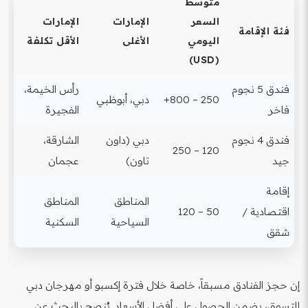
متوسط
السعر
الإمارات
الإمارات
فئة الإقامة
اليومي
الأغلى
الأقل تكلفة
(USD)
فندق 5 نجوم
رأس الخيمة،
250 – 800+
دبي، أبوظبي
فاخر
الفجيرة
فندق 4 نجوم
دبي (داون
الشارقة،
120 – 250
جيد
تاون)
عجمان
إقامة
المناطق
المناطق
اقتصادية /
50 – 120
السياحية
السكنية
شقق
إن حجز الفنادق مسبقاً، خاصة خلال فترة إكسبو أو مهرجان دبي
للتسوق، يضمن الحصول على أفضل الأسعار. يُنصح بالبحث عن