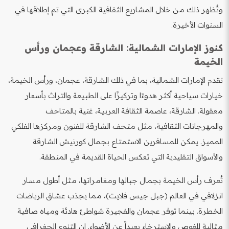
وتُظهر ذلك من خلال المشاريع الثقافية الكبرى التي تم إطلاقها في
السنوات الأخيرة.
كنوز الإمارات الشمالية: الشارقة وعجمان ورأس
الخيمة
تقدم الإمارات الشمالية، بما في ذلك الشارقة، عجمان، ورأس الخيمة،
خيارات سياحية أكثر هدوءًا وتركيزًا على الطبيعة والتراث بأسعار
معقولة. الشارقة، عاصمة الثقافة العربية، غنية بالمتاحف
والمهرجانات الثقافية، مثل متحف الشارقة للفنون ومركزها الفلكي
المميز. يمكن للمسافرين الاستمتاع بجمال كورنيش الشارقة
والأسواق التقليدية التي تعكس الحياة القديمة في المنطقة.
تُعرف رأس الخيمة بجمال جبالها ومغامراتها، مثل أطول مسار
انزلاقي في العالم (جبل جيس فلايت)، مما يجذب عشاق الرياضات
الخطرة. بينما توفر عجمان والفجيرة شواطئ هادئة ومياه صافية
مثالية للغوص والاسترخاء بعيداً عن الأضواء. إن التنوع الجغرافي