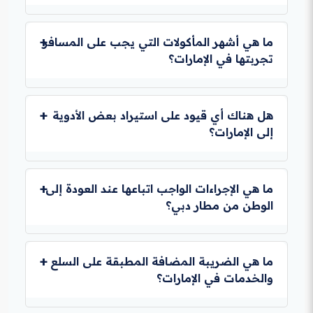
أفضل بكثير من الحجز في اللحظة الأخيرة. الحجز المسبق
يمكنك الوصول إلى وسط مدينة دبي (مثل منطقة الداون
هو جزء مهم في تخطيط الرحلة والميزانية.
تاون) بعدة طرق. أسهلها هو مترو دبي، حيث يوجد محطتان
ما هي أشهر المأكولات التي يجب على المسافر
للمترو مباشرة في المطار (المحطة رقم 1 والمحطة رقم
تجربتها في الإمارات؟
3). خيار آخر هو سيارات الأجرة المتوفرة على مدار الساعة،
وهي وسيلة مريحة لكنها أغلى. كما يمكن حجز خدمة سيارة
يجب على المسافر تجربة المأكولات الإماراتية التقليدية، مثل
خاصة مسبقاً.
u0022الثريدu0022 (لحم وخبز ومرق الخضار)
هل هناك أي قيود على استيراد بعض الأدوية
وu0022المجبوسu0022 (الأرز المتبل باللحم أو الدجاج).
إلى الإمارات؟
بالإضافة إلى ذلك، يجب تذوق الأطباق الخليجية الأخرى
والمطاعم العالمية ذات الجودة العالية المنتشرة في كل
نعم، هناك قيود صارمة. يجب على المسافرين إحضار وصفة
مكان. تجربة عشاء في مطعم على الواجهة البحرية أمر لا
طبية أصلية وتقرير طبي معتمد للأدوية الموصوفة، خاصة إذا
ما هي الإجراءات الواجب اتباعها عند العودة إلى
يُنسى.
كانت تحتوي على مواد خاضعة للرقابة. يجب التحقق من
الوطن من مطار دبي؟
قائمة الأدوية المحظورة على الموقع الرسمي لوزارة الصحة
الإماراتية لتجنب أي مشاجات أثناء إجراءات الدخول.
يُنصح بالوصول إلى مطار دبي الدولي قبل ثلاث ساعات على
الأقل من موعد إقلاع الرحلة، خاصة في مواسم الذروة. يجب
ما هي الضريبة المضافة المطبقة على السلع
التأكد من الوزن المسموح به للأمتعة لتجنب الرسوم
والخدمات في الإمارات؟
الإضافية. إتمام إجراءات u0022التشيك إنu0022 عبر
الإنترنت يسرع العملية، ويجب على المسافرين الاحتفاظ