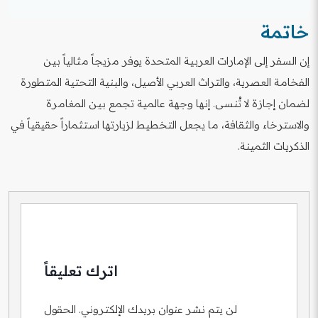
تُطبق ضريبة القيمة المضافة (VAT) في الإمارات العربية
ببطاقة الصعود إلى الطائرة جاهزة للعرض في نقاط التفتيش.
المتحدة بنسبة 5% على معظم السلع والخدمات. يمكن
خاتمة
للسائحين الأجانب استرداد الضريبة المضافة المدفوعة على
مشترياتهم من خلال نظام u0022استرداد ضريبة القيمة
إن السفر إلى الإمارات العربية المتحدة يوفر مزيجاً مثالياً بين
المضافة للسياحu0022 في المطارات والمنافذ الحدودية
الفخامة العصرية، والتراث العربي الأصيل، والبنية التحتية المتطورة
المعتمدة، بشرط أن تتجاوز قيمة المشتريات حدًا معينًا.
لضمان إجازة لا تُنسى. إنها وجهة عالمية تجمع بين المغامرة
والاسترخاء والثقافة، ما يجعل التخطيط لزيارتها استثماراً حقيقياً في
الذكريات الثمينة.
اترك تعليقاً
لن يتم نشر عنوان بريدك الإلكتروني.
الحقول