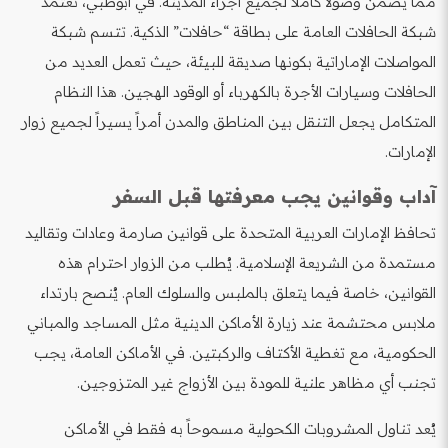
مما يضمن وصولاً كاملاً لجميع أجزاء المدينة. في أبوظبي، تعتمد
شبكة الحافلات العامة على بطاقة “حافلات” الذكية. تتسم شبكة
المواصلات الإماراتية بكونها صديقة للبيئة، حيث تعمل العديد من
الحافلات وسيارات الأجرة بالكهرباء أو الوقود الهجين. هذا النظام
المتكامل يجعل التنقل بين المناطق والمدن أمراً يسيراً لجميع زوار
الإمارات.
آداب وقوانين يجب معرفتها قبل السفر
تحافظ الإمارات العربية المتحدة على قوانين صارمة وعادات وتقاليد
مستمدة من الشريعة الإسلامية. يُطلب من الزوار احترام هذه
القوانين، خاصة فيما يتعلق بالملبس والسلوك العام. يُنصح بارتداء
ملابس محتشمة عند زيارة الأماكن الدينية مثل المساجد والمباني
الحكومية، مع تغطية الأكتاف والركبتين. في الأماكن العامة، يجب
تجنب أي مظاهر علنية للمودة بين الأزواج غير المتزوجين.
يُعد تناول المشروبات الكحولية مسموحاً به فقط في الأماكن