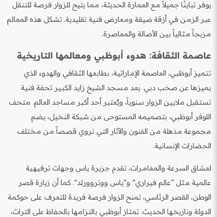
يوفر تباينًا جميلاً مع العمارة الحديثة، مما يتيح للزوار فرصة للتنقل
عبر الزمن في أزقة ضيقة ومعارض فنية تقليدية. تشكل هذه المعالم
مزيجاً مثالياً بين الأصالة والمعاصرة.
عاصمة الثقافة: هدوء أبوظبي ومعالمها التاريخية
تتميز أبوظبي، العاصمة الإماراتية، بطابعها الثقافي والهدوء الذي
يميزها عن صخب دبي. يعد مسجد الشيخ زايد الكبير تحفة فنية
تستقبل ملايين الزوار سنوياً، ويُعتبر أحد أكبر مساجد العالم. متحف
اللوفر أبوظبي، بتصميمه المستوحى من شبكة النخيل، يضم
مجموعة مذهلة من الفنون والآثار التي تروي قصصاً من مختلف
الحضارات الإنسانية.
لعشاق السرعة والمغامرات، تقدم جزيرة ياس وجهات ترفيهية
عالمية مثل “عالم فيراري” و”ياس ووتروورلد”. كما أن زيارة قصر
الوطن، القصر الرئاسي، تمنح الزوار فرصة فريدة للتعرف على حوكمة
الدولة وتاريخها الحديث. تمتاز أبوظبي بالتزامها بالحفاظ على التراث،