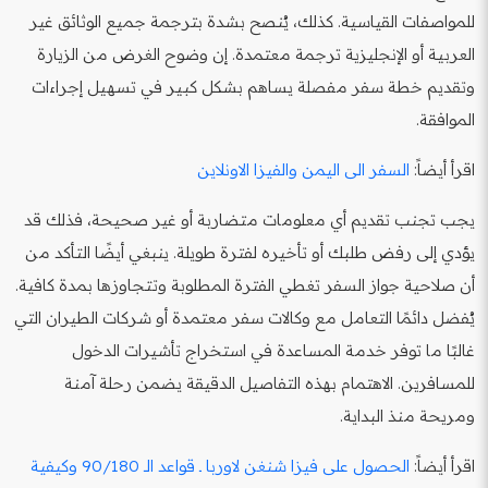
للمواصفات القياسية. كذلك، يُنصح بشدة بترجمة جميع الوثائق غير
العربية أو الإنجليزية ترجمة معتمدة. إن وضوح الغرض من الزيارة
وتقديم خطة سفر مفصلة يساهم بشكل كبير في تسهيل إجراءات
الموافقة.
اقرأ أيضاً:
السفر الى اليمن والفيزا الاونلاين
يجب تجنب تقديم أي معلومات متضاربة أو غير صحيحة، فذلك قد
يؤدي إلى رفض طلبك أو تأخيره لفترة طويلة. ينبغي أيضًا التأكد من
أن صلاحية جواز السفر تغطي الفترة المطلوبة وتتجاوزها بمدة كافية.
يُفضل دائمًا التعامل مع وكالات سفر معتمدة أو شركات الطيران التي
غالبًا ما توفر خدمة المساعدة في استخراج تأشيرات الدخول
للمسافرين. الاهتمام بهذه التفاصيل الدقيقة يضمن رحلة آمنة
ومريحة منذ البداية.
اقرأ أيضاً:
الحصول على فيزا شنغن لاوربا ـ قواعد الـ 90/180 وكيفية