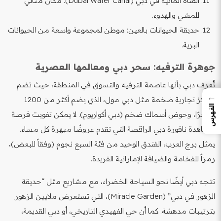
القناة المائية في دبي (Dubai Water Canal): مكان مثالي
للمشي والهدوء.
حديقة الحيوانات بالعين: موطن لمجموعة واسعة من الحيوانات
البرية.
جوهرة الترفيه: سحر دبي ومعالمها العصرية
تُعرف دبي بأنها عاصمة الترفيه والتسوق في المنطقة، حيث تضم
←
مراكز تجارية ضخمة مثل دبي مول، الذي يضم أكثر من 1200
الفهرس
متجرًا، وحوض أسماك ضخم (دبي أكواريوم). لا يمكن تفويت فرصة
مشاهدة نافورة دبي الراقصة التي تقدم عروضًا مبهرة كل مساء.
يمثل برج العرب، الفندق الوحيد من فئة السبع نجوم (وفقاً للبعض)،
رمزاً للفخامة والضيافة الإماراتية الفريدة.
تتجه دبي أيضًا نحو السياحة الخضراء، مع مشاريع مثل “حديقة
الزهور في دبي” (Miracle Garden)، التي تستعرض ملايين الزهور
بترتيبات مدهشة. كما أن حي الفهيدي التاريخي، أو دبي القديمة،