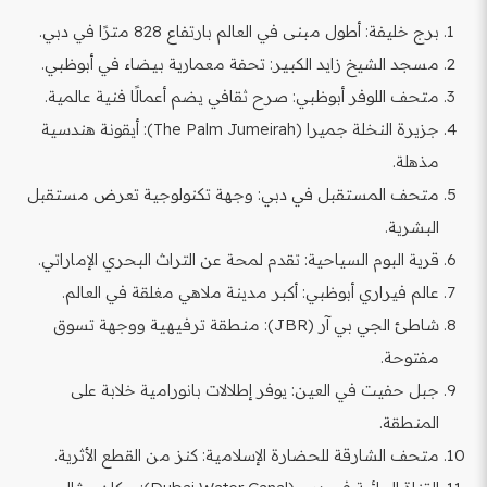
برج خليفة: أطول مبنى في العالم بارتفاع 828 مترًا في دبي.
مسجد الشيخ زايد الكبير: تحفة معمارية بيضاء في أبوظبي.
متحف اللوفر أبوظبي: صرح ثقافي يضم أعمالًا فنية عالمية.
جزيرة النخلة جميرا (The Palm Jumeirah): أيقونة هندسية
مذهلة.
متحف المستقبل في دبي: وجهة تكنولوجية تعرض مستقبل
البشرية.
قرية البوم السياحية: تقدم لمحة عن التراث البحري الإماراتي.
عالم فيراري أبوظبي: أكبر مدينة ملاهي مغلقة في العالم.
شاطئ الجي بي آر (JBR): منطقة ترفيهية ووجهة تسوق
مفتوحة.
جبل حفيت في العين: يوفر إطلالات بانورامية خلابة على
المنطقة.
متحف الشارقة للحضارة الإسلامية: كنز من القطع الأثرية.