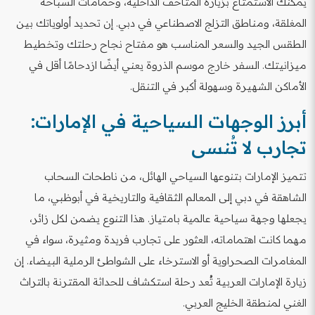
يمكنك الاستمتاع بزيارة المتاحف الداخلية، وحمامات السباحة
المغلقة، ومناطق التزلج الاصطناعي في دبي. إن تحديد أولوياتك بين
الطقس الجيد والسعر المناسب هو مفتاح نجاح رحلتك وتخطيط
ميزانيتك. السفر خارج موسم الذروة يعني أيضًا ازدحامًا أقل في
الأماكن الشهيرة وسهولة أكبر في التنقل.
أبرز الوجهات السياحية في الإمارات:
تجارب لا تُنسى
تتميز الإمارات بتنوعها السياحي الهائل، من ناطحات السحاب
الشاهقة في دبي إلى المعالم الثقافية والتاريخية في أبوظبي، ما
يجعلها وجهة سياحية عالمية بامتياز. هذا التنوع يضمن لكل زائر،
مهما كانت اهتماماته، العثور على تجارب فريدة ومثيرة، سواء في
المغامرات الصحراوية أو الاسترخاء على الشواطئ الرملية البيضاء. إن
زيارة الإمارات العربية تُعد رحلة استكشاف للحداثة المقترنة بالتراث
الغني لمنطقة الخليج العربي.