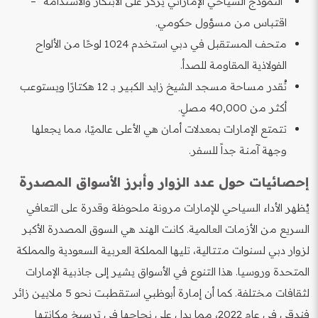
“النموذج السياحي الإماراتي يركز على الابتكار والاستدامة” –
اقتباس من مسؤول حكومي.
متحف المستقبل في دبي استخدم 1024 لوحًا من الألواح
الفولاذية المقاومة للصدأ.
تُقدر مساحة مسجد الشيخ زايد الكبير بـ 12 هكتارًا ويستوعب
أكثر من 40,000 مصلٍ.
تتمتع الإمارات بمعدلات أمان هي الأعلى عالميًا، مما يجعلها
وجهة آمنة جداً للسفر.
إحصائيات حول عدد الزوار وأبرز الأسواق المصدرة
يُظهر الأداء السياحي للإمارات مرونة ملحوظة وقدرة على التعافي
السريع من الأزمات العالمية. كانت الهند هي السوق المصدرة الأكبر
لزوار دبي لسنوات متتالية، تليها المملكة العربية السعودية والمملكة
المتحدة وروسيا. هذا التنوع في الأسواق يشير إلى جاذبية الإمارات
لثقافات مختلفة. كما أن إمارة أبوظبي استقطبت نحو 5 ملايين زائر
فندقي في عام 2022، مما يدل على نجاحها في ترسيخ مكانتها