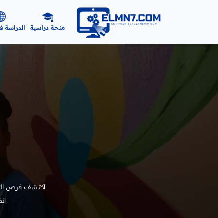
منحة دراسية
الدراسة ف
ا
اكتشف فرص التط
ان