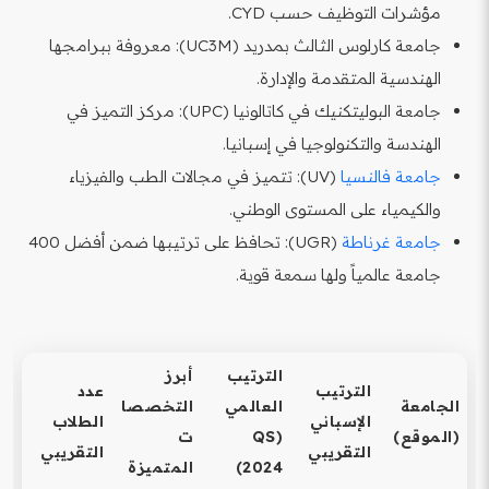
مؤشرات التوظيف حسب CYD.
جامعة كارلوس الثالث بمدريد (UC3M): معروفة ببرامجها
الهندسية المتقدمة والإدارة.
جامعة البوليتكنيك في كاتالونيا (UPC): مركز التميز في
الهندسة والتكنولوجيا في إسبانيا.
جامعة فالنسيا
(UV): تتميز في مجالات الطب والفيزياء
والكيمياء على المستوى الوطني.
جامعة غرناطة
(UGR): تحافظ على ترتيبها ضمن أفضل 400
جامعة عالمياً ولها سمعة قوية.
الترتيب
أبرز
الترتيب
عدد
الجامعة
العالمي
التخصصا
الإسباني
الطلاب
(الموقع)
(QS
ت
التقريبي
التقريبي
2024)
المتميزة