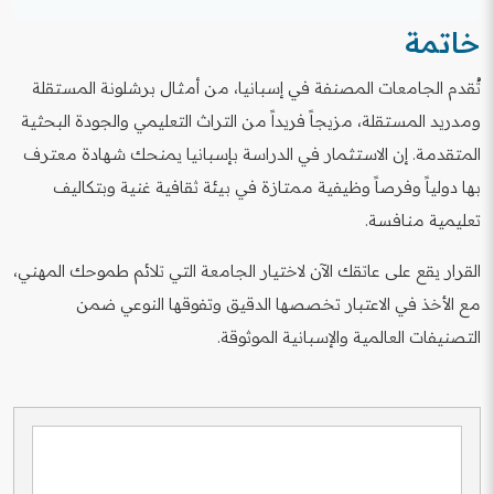
حساب بنكي مغلق. هذا المتطلب المالي يضمن قدرة الطالب
التركيز على تحقيق أعلى الدرجات في امتحان القبول
خاتمة
على التركيز على دراسته دون الحاجة للبحث عن عمل غير
PCE/Selectividad، حيث أنه يمثل 40% من معدل القبول.
مصرح به، وهو شرط أساسي للقبول في أفضل المؤسسات.
بالإضافة إلى ذلك، يجب أن يكون مستوى إتقان اللغة الإسبانية
تُقدم الجامعات المصنفة في إسبانيا، من أمثال برشلونة المستقلة
عالياً (DELE B2 أو C1) لبرامج البكالوريوس الحكومية، وأن
ومدريد المستقلة، مزيجاً فريداً من التراث التعليمي والجودة البحثية
تكون المستندات المقدمة، مثل خطاب الدوافع والتوصيات،
المتقدمة. إن الاستثمار في الدراسة بإسبانيا يمنحك شهادة معترف
قوية ومترجمة ومعتمدة. اختيار تخصص أقل تنافسية قد
يكون خطوة ذكية، ولكن الأهم هو إبراز التميز الأكاديمي
بها دولياً وفرصاً وظيفية ممتازة في بيئة ثقافية غنية وبتكاليف
والالتزام بالبرنامج المختار.
تعليمية منافسة.
القرار يقع على عاتقك الآن لاختيار الجامعة التي تلائم طموحك المهني،
مع الأخذ في الاعتبار تخصصها الدقيق وتفوقها النوعي ضمن
التصنيفات العالمية والإسبانية الموثوقة.