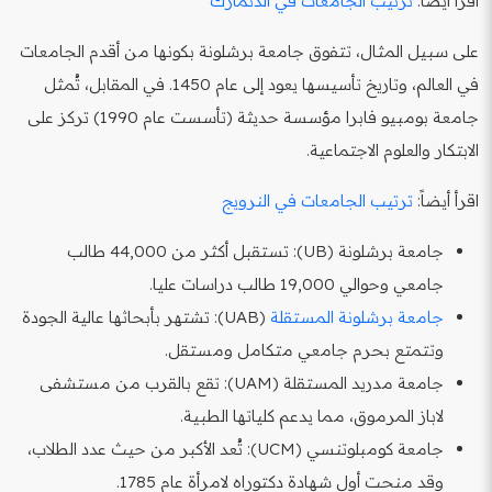
اقرأ أيضاً:
ترتيب الجامعات في الدنمارك
على سبيل المثال، تتفوق جامعة برشلونة بكونها من أقدم الجامعات
في العالم، وتاريخ تأسيسها يعود إلى عام 1450. في المقابل، تُمثل
جامعة بومبيو فابرا مؤسسة حديثة (تأسست عام 1990) تركز على
الابتكار والعلوم الاجتماعية.
اقرأ أيضاً:
ترتيب الجامعات في النرويج
جامعة برشلونة (UB): تستقبل أكثر من 44,000 طالب
جامعي وحوالي 19,000 طالب دراسات عليا.
جامعة برشلونة المستقلة
(UAB): تشتهر بأبحاثها عالية الجودة
وتتمتع بحرم جامعي متكامل ومستقل.
جامعة مدريد المستقلة (UAM): تقع بالقرب من مستشفى
لاباز المرموق، مما يدعم كلياتها الطبية.
جامعة كومبلوتنسي (UCM): تُعد الأكبر من حيث عدد الطلاب،
وقد منحت أول شهادة دكتوراه لامرأة عام 1785.