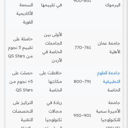
851–900
اليرموك
في تقييمها
السمعة
الأكاديمية
القوية
الأولى بين
حاصلة على
جامعة عمان
الجامعات
761–770
تقييم 5 نجوم
الأهلية
الخاصة في
من QS Stars
الأردن
جامعة العلوم
حافظت على
حصلت على
التطبيقية
791–800
مكانتها
5+ نجوم من
الخاصة
الخاصة
QS Stars
جامعة
ريادة في
التركيز على
الأميرة سمية
مجالات
التخصصات
901–950
للتكنولوجيا
تكنولوجيا
التقنية