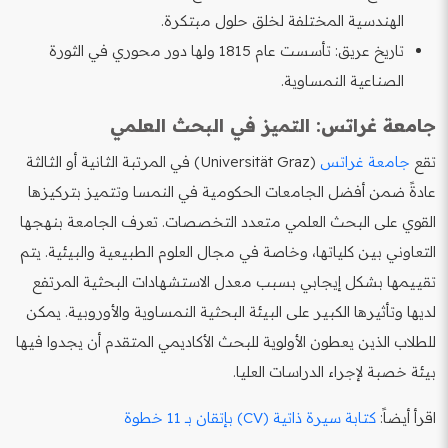
الهندسية المختلفة لخلق حلول مبتكرة.
تاريخ عريق: تأسست عام 1815 ولها دور محوري في الثورة
الصناعية النمساوية.
جامعة غراتس: التميز في البحث العلمي
تقع
جامعة غراتس
(Universität Graz) في المرتبة الثانية أو الثالثة
عادةً ضمن أفضل الجامعات الحكومية في النمسا وتتميز بتركيزها
القوي على البحث العلمي متعدد التخصصات. تعرف الجامعة بنهجها
التعاوني بين كلياتها، وخاصة في مجال العلوم الطبيعية والبيئية. يتم
تقييمها بشكل إيجابي بسبب معدل الاستشهادات البحثية المرتفع
لديها وتأثيرها الكبير على البيئة البحثية النمساوية والأوروبية. يمكن
للطلاب الذين يعطون الأولوية للبحث الأكاديمي المتقدم أن يجدوا فيها
بيئة خصبة لإجراء الدراسات العليا.
اقرأ أيضاً:
كتابة سيرة ذاتية (CV) بإتقان بـ 11 خطوة