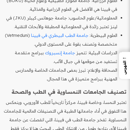
العلوم الزراعية: جامعة الموارد الطبيعية وعلوم الحياة (BOKU)
في فيينا هي الأفضل في العلوم الزراعية والغذائية.
المعلوماتية/علوم الحاسوب: جامعة جوهانس كيبلر (JKU) في
لينز تعتبر رائدة في المعلوماتية المطبقة والأبحاث التقنية.
العلوم البيطرية:
جامعة الطب البيطري في فيينا
(Vetmeduni)
متخصصة وتصنف بقوة على المستوى الدولي.
الدراسات البيئية: تتميز
جامعة إنسبروك
ببرامج متقدمة
←
تستفيد من موقعها في جبال الألب.
الفهرس
الصحافة والإعلام: تبرز بعض الجامعات الخاصة والمدارس
المهنية ببرامج متميزة في هذا المجال.
تصنيف الجامعات النمساوية في الطب والصحة
تعتبر النمسا، وخاصة فيينا، مركزاً تاريخياً للطب الأوروبي، وينعكس
هذا التفوق في أداء جامعاتها الطبية في التصنيفات العالمية للجامعات
النمساوية. تفخر جامعة الطب في فيينا، التي انفصلت عن جامعة
فيينا الأم، بتاريخ طويل من الابتكار الطبي. البحث هنا لا يركز فقط