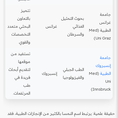
تتميز
جامعة
بحوث التمثيل
بالتعاون
غراتس
الغذائي
غراتس
البحثي متعدد
الطبية (Med
والسرطان
التخصصات
Uni Graz)
والقوي.
تستفيد من
جامعة
موقعها
إنسبروك
الطب الجبلي
لتقديم أبحاث
الطبية
(Med
إنسبروك
والفيزيولوجيا
فريدة في
Uni
طب
Innsbruck)
المرتفعات.
حقيقة علمية:
يرتبط اسم النمسا بالكثير من الإنجازات الطبية، فقد