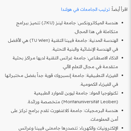
اقرأ أيضاً:
ترتيب الجامعات في هولندا
هندسة الميكاترونكس: جامعة لينز (JKU) تتميز ببرامج
متكاملة في هذا المجال.
الهندسة المدنية: جامعة فيينا التقنية (TU Wien) هي الأفضل
في الهندسة الإنشائية والبنية التحتية.
الذكاء الاصطناعي: جامعة غراتس التقنية لديها مراكز بحثية
متقدمة في مجال التعلم الآلي.
الفيزياء التطبيقية: جامعة إنسبروك قوية جداً بفضل مختبراتها
في الفيزياء الكمومية.
تكنولوجيا المواد: جامعة ليوبن للموارد الطبيعية
(Montanuniversität Leoben) متخصصة ورائدة.
هندسة البرمجيات: جامعة كلاغنفورت تقدم برامج تركز على
أمن المعلومات.
الإلكترونيات والكهرباء: تتصدرها جامعتي فيينا وغراتس