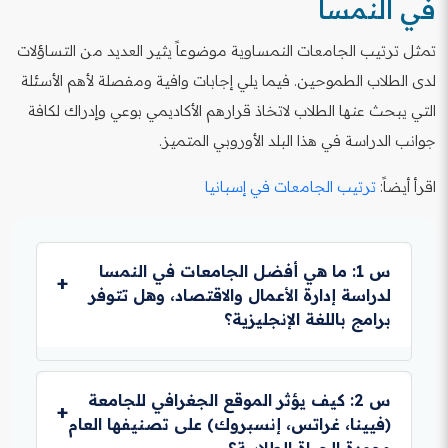
في النمسا
تمثل ترتيب الجامعات النمساوية موضوعاً يثير العديد من التساؤلات
لدى الطلاب الطموحين. فيما يلي إجابات وافية ومفصلة لأهم الأسئلة
التي يبحث عنها الطلاب لاتخاذ قرارهم الأكاديمي بوعي وإدراك لكافة
جوانب الدراسة في هذا البلد الأوروبي المتميز.
اقرأ أيضاً:
ترتيب الجامعات في إسبانيا
س 1: ما هي أفضل الجامعات في النمسا
لدراسة إدارة الأعمال والاقتصاد، وهل تتوفر
برامج باللغة الإنجليزية؟
ج: بلا منازع، تُعتبر جامعة فيينا للاقتصاد والأعمال (WU
Wien) هي الرائدة في هذا المجال محلياً وإقليمياً، وتتصدر
س 2: كيف يؤثر الموقع الجغرافي للجامعة
تصنيف الجامعات النمساوية في التخصصات الاقتصادية.
(فيينا، غراتس، إنسبروك) على تصنيفها العام
تتميز الجامعة ببرامجها المعتمدة دولياً، وخاصة في مجالات
وجودة الحياة الطلابية؟