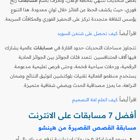
بعض التحديات تنتهي بلحظة الإعلان، وتعرف باسم
مسابقات
ربح
فوري، حيث يكشف الحظ عن الفائز خلال ثوانٍ معدودة. هذا التنوع
يؤسس لثقافة متجددة تركز على التحفيز الفوري والمكافآت السريعة.
اقرأ أيضاً:
كيف تحصل على شنغن للسويد
تتجاوز مساحات التحديات حدود القارة في
مسابقات
عالمية يشارك
فيها آلاف المتنافسين. تتعدد فئات الجوائز بين الجوائز المادية
الرقمية، ورحلات سياحية فخمة، وحتى فرص تعليمية مدعومة.
يستخدم منظمو الفعالية تقنيات بلوكتشين لتوثيق النتائج وضمان
النزاهة، ما يعزز مصداقية الحدث ويضفي شفافية متميزة.
اقرأ أيضاً:
كيف اتعلم لغة التصميم
أفضل 7 مسابقات على الانترنت
مسابقة القصص القصيرة من هينشو
رسوم المشاركة: 6 جنيهات إسترلينية تدفع عبر باي بال أو