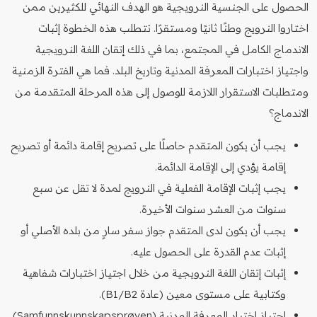
الحصول على الجنسية النرويجية هو الهدف النهائي للكثيرين ممن
اختاروا النرويج وطنًا ثانيًا ومستقرًا. تتطلب هذه الخطوة إثبات
الاندماج الكامل في المجتمع، بما في ذلك إتقان اللغة النرويجية
واجتياز اختبارات المعرفة المدنية وتاريخ البلد. فما هي الفترة الزمنية
ومتطلبات الاستقرار اللازمة للوصول إلى هذه المرحلة المتقدمة من
الاندماج؟
يجب أن يكون المتقدم حاصلًا على تصريح إقامة دائمة أو تصريح
إقامة يؤدي إلى الإقامة الدائمة.
يجب إثبات الإقامة الفعلية في النرويج لمدة لا تقل عن سبع
سنوات من العشر سنوات الأخيرة.
يجب أن يكون لدى المتقدم جواز سفر سارٍ من بلده الأصلي أو
إثبات عدم القدرة على الحصول عليه.
إثبات إتقان اللغة النرويجية من خلال اجتياز اختبارات شفاهية
وكتابية على مستوى معين (عادة B1/B2).
اجتياز اختبار المعرفة المدنية (Samfunnskunnskapsprøven)