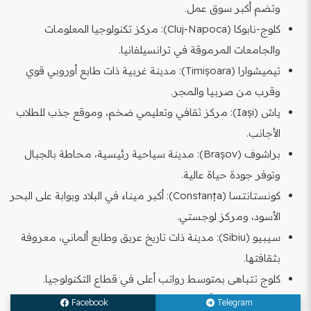
وتضم أكبر سوق عمل.
كلوج-نابوكا (Cluj-Napoca): مركز تكنولوجيا المعلومات
والجامعات المرموقة في ترانسيلفانيا.
تيميشوارا (Timișoara): مدينة غربية ذات طابع أوروبي قوي
وقرب من صربيا والمجر.
ياش (Iași): مركز ثقافي وتعليمي ضخم، وموقع جذب للطلاب
الأجانب.
براشوف (Brașov): مدينة سياحية رئيسية، محاطة بالجبال
وتوفر جودة حياة عالية.
كونستانتسا (Constanța): أكبر ميناء في البلاد وبوابة على البحر
الأسود، ومركز لوجستي.
سيبيو (Sibiu): مدينة ذات تاريخ عريق وطابع ألماني، معروفة
بثقافتها.
كلوج تتباهى بمتوسط رواتب أعلى في قطاع التكنولوجيا.
بوخارست توفر أكبر عدد من خيارات السكن والنقل العام.
Facebook
Telegram