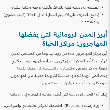
الطبيعة الرومانية غنية بالتراث وتُعتبر وجهة مثالية للتنزه.
يُنصح بالتعرف على الأطباق المحلية مثل “Mici” (كباب مشوي)
و”Sarmale”.
أبرز المدن الرومانية التي يفضلها
المهاجرون: مراكز الحياة
أين يتركز المهاجرون عادة في رومانيا، وما هي خصائص المدن
الرئيسية؟ تُعد المدن الكبرى في رومانيا، مثل بوخارست وكلوج-
نابوكا، مراكز للفرص الاقتصادية والتعليمية. كل مدينة تتميز
بخصائص فريدة تجعلها مناسبة لشريحة معينة من المهاجرين،
سواء كانوا طلاباً أو محترفين أو مستثمرين.
إليك أبرز المدن الرومانية التي تُعتبر مثالية لـ الهجرة إلى رومانيا:
بوخارست (București): العاصمة، المركز الاقتصادي والسياسي،