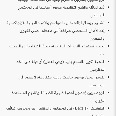
تُعد العائلة والقيم التقليدية محوراً أساسياً في المجتمع
الروماني.
تشتهر رومانيا بالاحتفال بالمواسم والأعياد الدينية الأرثوذكسية.
يُعد الأمان الشخصي مرتفعاً في معظم المدن الكبرى
والصغرى.
يجب الاستعداد للتغيرات المناخية، حيث الشتاء بارد والصيف
حار.
التحية تكون بالسلام باليد (وفي العمل) أو قبلة على الخد
للمقربين.
تتميز المدن بوجود جاليات دولية متنامية، لا سيما في
بوخارست.
الرومانيون يُعطون أهمية كبيرة للضيافة وتقديم المساعدة
للزوار.
البقشيش (Bacșiș) في المطاعم والمقاهي هو ممارسة شائعة
ومُقدرة.