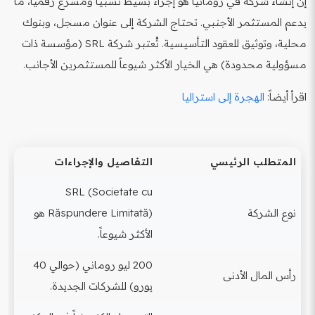
إن إنشاء شركة في رومانيا هو إجراء بسيط نسبياً ومُسرع رقمياً، ما
يدعم المستثمر الأجنبي. تحتاج الشركة إلى عنوان مسجل، وبنوك
محلية، وتوثيق للعقود التأسيسية. تُعتبر شركة SRL (مؤسسة ذات
مسؤولية محدودة) هي الخيار الأكثر شيوعاً للمستثمرين الأجانب.
اقرأ أيضاً:
الهجرة إلى استراليا
المتطلب الرئيسي
التفاصيل والإجراءات
SRL (Societate cu
نوع الشركة
Răspundere Limitată) هو
الأكثر شيوعاً.
200 ليو روماني (حوالي 40
رأس المال الأدنى
يورو) للشركات الجديدة.