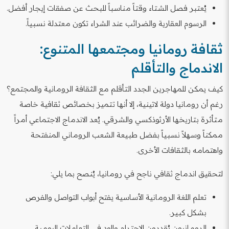
يُعتبر فصل الشتاء وقتاً مناسباً للبحث عن صفقات إيجار أفضل.
الرسوم العقارية والضرائب عند الشراء تكون معتدلة نسبياً.
ثقافة رومانيا ومجتمعها المتنوع:
الاندماج والتأقلم
كيف يمكن للمهاجرين الجدد التأقلم مع الثقافة الرومانية والمجتمع؟
رغم أن رومانيا دولة لاتينية، إلا أنها تتميز بخصائص ثقافية خاصة
متأثرة بتاريخها الأرثوذكسي والشرقي. يُعد الاندماج الاجتماعي أمراً
ممكناً وسهلاً نسبياً بفضل طبيعة الشعب الروماني المنفتحة
واهتمامه بالثقافات الأخرى.
لتحقيق اندماج ثقافي ناجح في رومانيا، يُنصح بما يلي:
تعلم اللغة الرومانية الأساسية يفتح أبواب التواصل والفرص
بشكل كبير.
الرومانيون يُقدرون الاحترام والود في التعاملات اليومية.