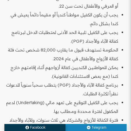
أو العرفي والأطفال تحت سن 22.
يجب أن يكون الكفيل مواطناً كندياً أو مقيماً دائماً يعيش في
كندا بشكل دائم.
يجب على الكفيل تلبية الحد الأدنى لمتطلبات الدخل لبرنامج
كفالة الآباء والأجداد (PGP).
الحكومة تستهدف قبول ما يقارب 82,000 شخص تحت فئة
كفالة الأزواج والأطفال في عام 2024.
يمكن للمواطنين الكنديين كفالة أزواجهم أثناء إقامتهم خارج
كندا (مع بعض الاستثناءات القانونية).
برنامج كفالة الآباء والأجداد (PGP) يتطلب سحباً سنوياً للدعوات
نظراً لكثرة الطلبات.
يجب على الكفيل التوقيع على تعهد مالي (Undertaking) لدعم
المكفول لفترة محددة ومطالب بها.
فترة الكفالة للأزواج والشركاء هي ثلاث سنوات، وللآباء والأجداد
Facebook
Telegram
هي 20 سنة.