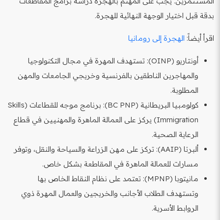
المستثمرين. يجب على المهتم بالهجرة دراسة برامج المقاطعات
بدقة قبل اختيار الوجهة النهائية للهجرة.
اقرأ أيضاً:
الهجرة إلى رومانيا
أونتاريو (OINP): تستهدف المهرة في مجال التكنولوجيا
والمهاجرين الناطقين بالفرنسية وخريجي الجامعات والمهن
المطلوبة.
كولومبيا البريطانية (BC PNP): برنامج موجه للقطاعات (Skills
Immigration) يركز على العمالة الماهرة والمهنيين في قطاع
الرعاية الصحية.
ألبرتا (AAIP): تركز على مهن الزراعة والسياحة والنقل، وتوفر
مسارات للعمالة الماهرة في المقاطعة بشكل خاص.
مانيتوبا (MPNP): تعتمد على نظام النقاط الخاص بها
وتستهدف الطلاب الأجانب والخريجين والعمال المهرة ذوي
الروابط الأسرية.