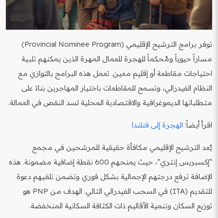
توفر برامج الترشيح الإقليمي (Provincial Nominee Program)
مساراً حيوياً ومُحكماً للهجرة للعمال المهرة الذين يمكنهم تلبية
احتياجات مقاطعة أو إقليم معين. تعمل هذه البرامج بالتوازي مع
النظام الفيدرالي، وتسمح للمقاطعات باختيار المهاجرين بناءً على
متطلباتها الديموغرافية والاقتصادية المحلية لسد النقص في العمالة.
اقرأ أيضاً:
الهجرة إلى فنلندا
يُعد الترشيح الإقليمي مكافأة حقيقية للمرشحين في مجمع
“إكسبريس إنتري”، حيث يمنحهم 600 نقطة إضافية مضمونة. هذه
الإضافة ترفع درجتهم الإجمالية بشكل فوري وتضمن تلقيهم دعوة
للتقديم (ITA) في السحب الفيدرالي التالي. الهدف من PNP هو
توزيع السكان وتنمية الأقاليم ذات الكثافة السكانية المنخفضة.