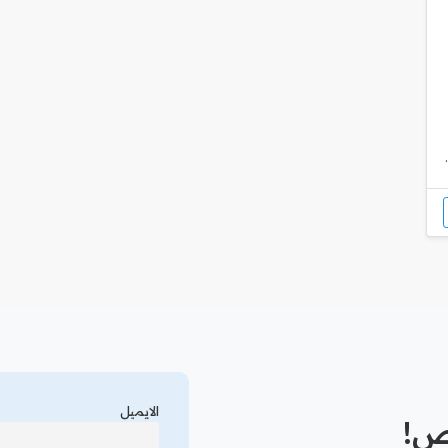
الايميل
رص!