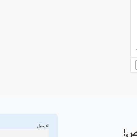
الايميل
رص!