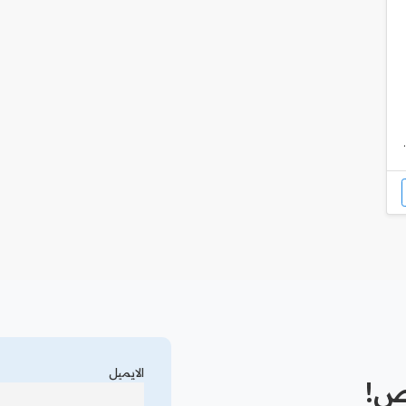
الايميل
رص!