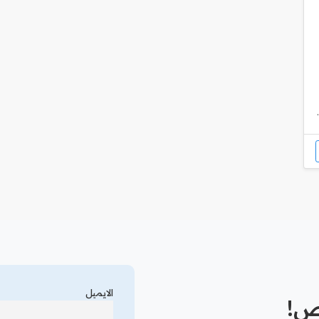
الايميل
رص!