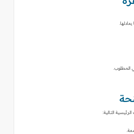
رة
يعادلها.
 المطلوب.
نحة
رئيسية التالية:
عة.