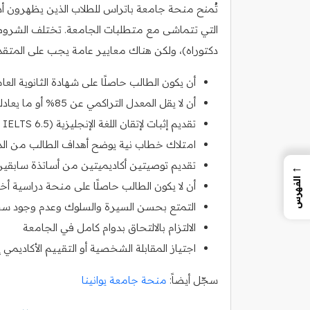
تُمنح منحة جامعة باتراس للطلاب الذين يظهرون أداءً 
التي تتماشى مع متطلبات الجامعة. تختلف الشروط 
دكتوراه)، ولكن هناك معايير عامة يجب على المتقدمي
أن يكون الطالب حاصلًا على شهادة الثانوية ا
أن لا يقل المعدل التراكمي عن 85% أو ما يعادلها وفق نظام الدرجات المستخدم
تقديم إثبات لإتقان اللغة الإنجليزية (IELTS 6.5 أو TOEFL 85 كحد أدنى)
امتلاك خطاب نية يوضح أهداف الطالب من ال
تقديم توصيتين أكاديميتين من أساتذة سابقين
←
الفهرس
أن لا يكون الطالب حاصلًا على منحة دراسية أ
التمتع بحسن السيرة والسلوك وعدم وجود س
الالتزام بالالتحاق بدوام كامل في الجامعة
اجتياز المقابلة الشخصية أو التقييم الأكاديمي 
سجّل أيضاً:
منحة جامعة يوانينا