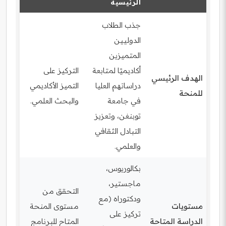
الرئيسية
جذب الطلاب
الدوليين
المتميزين
أكاديميًا لمتابعة
التركيز على
الهدف الرئيسي
دراساتهم العليا
التميز الأكاديمي
للمنحة
في جامعة
والبحث العلمي.
توبنغن، وتعزيز
التبادل الثقافي
والعلمي.
بكالوريوس،
ماجستير،
التحقق من
ودكتوراه (مع
مستويات
مستوى المنحة
تركيز على
الدراسة المتاحة
المتاح للبرنامج