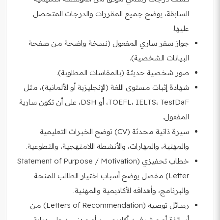
السابقة، يوضح جميع المقررات والدرجات المتحصل
عليها.
جواز سفر ساري المفعول (نسخة واضحة من صفحة
البيانات الشخصية).
صور شخصية حديثة (بالمقاسات المطلوبة).
شهادة إثبات مستوى اللغة (الإنجليزية أو الألمانية)، مثل
TOEFL، IELTS، TestDaF، أو DSH، على أن تكون سارية
المفعول.
سيرة ذاتية محدثة (CV) توضح الخبرات التعليمية
والمهنية، والمهارات، والأنشطة اللامنهجية، والتطوعية.
خطاب تحفيزي (Statement of Purpose / Motivation
Letter) مفصل يوضح أسباب اختيار الطالب للمنحة
والبرنامج، وأهدافه الأكاديمية والمهنية.
رسائل توصية (Letters of Recommendation) من
أساتذة أو مشرفين أكاديميين أو مهنيين على دراية