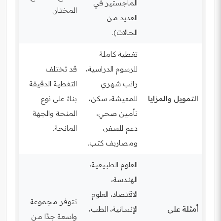
الماجستير في
المختار.
العديد من
الحالات).
تغطية كاملة
للرسوم الدراسية،
قد تختلف
راتب شهري
التغطية الدقيقة
التمويل والمزايا
للمعيشة، سكن،
بناءً على نوع
تأمين صحي،
المنحة والجهة
دعم للسفر،
المانحة.
ومصاريف كتب.
العلوم الطبيعية،
الهندسة،
الاقتصاد، العلوم
تتوفر مجموعة
أمثلة على
الإنسانية، الطب،
واسعة جدًا من