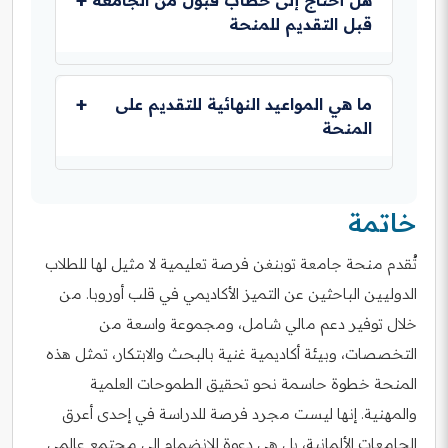
الدراسية. يتضمن ذلك مصروفًا شهريًا للسكن
قبل التقديم للمنحة
والنفقات اليومية، وقد يشمل أيضًا التأمين الصحي
وتكاليف السفر.
في بعض الحالات، قد يكون الحصول على خطاب قبول
من الجامعة شرطًا مسبقًا للتقديم على المنحة. وفي
ما هي المواعيد النهائية للتقديم على
حالات أخرى، يمكن التقديم على المنحة والجامعة في
المنحة
نفس الوقت. يُنصح دائمًا بالتحقق من المتطلبات
المحددة للمنحة التي تتقدم لها.
تختلف المواعيد النهائية للتقديم بناءً على البرنامج
الدراسي والجهة المانحة للمنحة. من الضروري
خاتمة
مراجعة الموقع الرسمي لجامعة توبنغن أو موقع
المنحة المعنية لمعرفة المواعيد الدقيقة للفصل
تُقدم منحة جامعة توبنغن فرصة تعليمية لا مثيل لها للطلاب
الدراسي الذي ترغب في الالتحاق به.
الدوليين الباحثين عن التميز الأكاديمي في قلب أوروبا. من
خلال توفير دعم مالي شامل، ومجموعة واسعة من
التخصصات، وبيئة أكاديمية غنية بالبحث والابتكار، تمثل هذه
المنحة خطوة حاسمة نحو تحقيق الطموحات العلمية
والمهنية. إنها ليست مجرد فرصة للدراسة في إحدى أعرق
الجامعات الألمانية، بل هي دعوة للانضمام إلى مجتمع عالمي