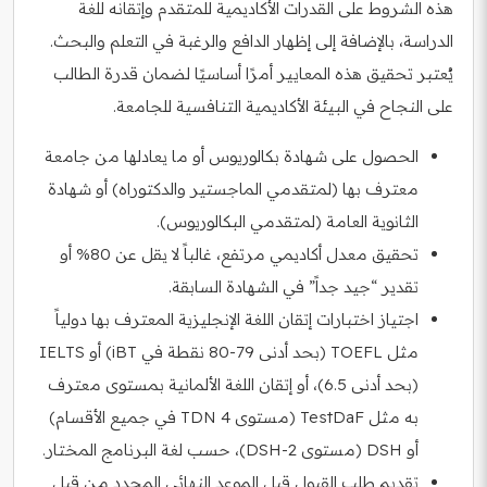
هذه الشروط على القدرات الأكاديمية للمتقدم وإتقانه للغة
الدراسة، بالإضافة إلى إظهار الدافع والرغبة في التعلم والبحث.
يُعتبر تحقيق هذه المعايير أمرًا أساسيًا لضمان قدرة الطالب
على النجاح في البيئة الأكاديمية التنافسية للجامعة.
الحصول على شهادة بكالوريوس أو ما يعادلها من جامعة
معترف بها (لمتقدمي الماجستير والدكتوراه) أو شهادة
الثانوية العامة (لمتقدمي البكالوريوس).
تحقيق معدل أكاديمي مرتفع، غالباً لا يقل عن 80% أو
تقدير “جيد جداً” في الشهادة السابقة.
اجتياز اختبارات إتقان اللغة الإنجليزية المعترف بها دولياً
مثل TOEFL (بحد أدنى 79-80 نقطة في iBT) أو IELTS
(بحد أدنى 6.5)، أو إتقان اللغة الألمانية بمستوى معترف
به مثل TestDaF (مستوى TDN 4 في جميع الأقسام)
أو DSH (مستوى DSH-2)، حسب لغة البرنامج المختار.
تقديم طلب القبول قبل الموعد النهائي المحدد من قبل