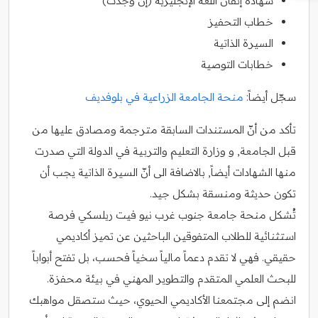
شهادة إتقان اللغة الإنجليزية (إن وجدت)
خطاب التحفيز
السيرة الذاتية
خطابات التوصية
سجّل أيضاً:
منحة الجامعة الزراعية في بلوفديف
تأكد من أنّ المستندات السابقة مترجمة ومصادق عليها من
قبل الجامعة, و وزارة التعليم والتربية في الدولة التي صدرت
منها الشهادات أيضاً, بالاضافة الى أنّ السيرة الذاتية يجب أن
تكون حديثة ومنسقة بشكل جيد.
تُشكل منحة جامعة جنوب غرب نيو فيت ريلسكي فرصة
استثنائية للطلاب المتفوقين الباحثين عن تميز أكاديمي
حقيقي. فهي لا تقدم دعماً مالياً سخياً فحسب، بل تفتح أبواباً
للبحث العلمي المتقدم والتطوير المهني في بيئة محفزة.
انضم إلى مجتمعنا الأكاديمي الحيوي، حيث ستصقل مواهبك