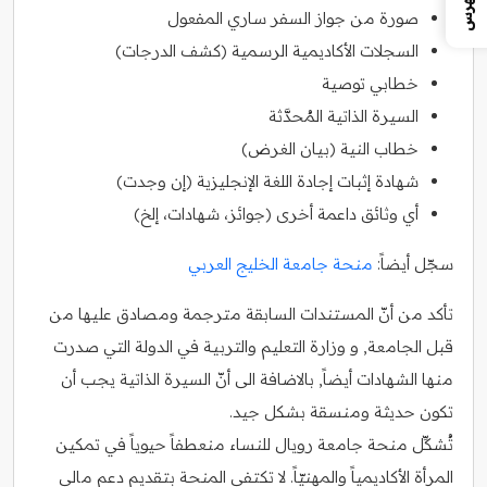
الفهرس
صورة من جواز السفر ساري المفعول
السجلات الأكاديمية الرسمية (كشف الدرجات)
خطابي توصية
السيرة الذاتية المُحدَّثة
خطاب النية (بيان الغرض)
شهادة إثبات إجادة اللغة الإنجليزية (إن وجدت)
أي وثائق داعمة أخرى (جوائز، شهادات، إلخ)
سجّل أيضاً:
منحة جامعة الخليج العربي
تأكد من أنّ المستندات السابقة مترجمة ومصادق عليها من
قبل الجامعة, و وزارة التعليم والتربية في الدولة التي صدرت
منها الشهادات أيضاً, بالاضافة الى أنّ السيرة الذاتية يجب أن
تكون حديثة ومنسقة بشكل جيد.
تُشكِّل منحة جامعة رويال للنساء منعطفاً حيوياً في تمكين
المرأة الأكاديمياً والمهنيّاً. لا تكتفي المنحة بتقديم دعم مالي