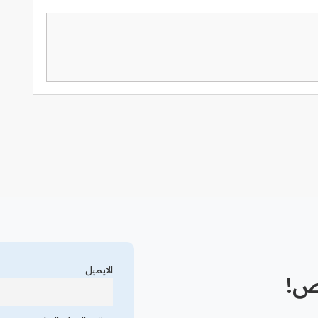
الايميل
رص!