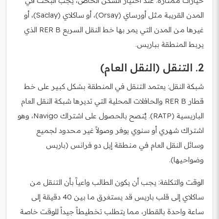
خيارات ممتازة. عند اختيار السكن الخاص، يجب البحث في
المدن القريبة مثل أورساي (Orsay)، أو ساكلاي (Saclay)، أو
غيرها من المدن التي يمر بها خط النقل السريع RER B الذي
يربط المنطقة بباريس.
2. التنقل (النقل العام)
شبكة النقل: يعتمد التنقل في المنطقة بشكل كبير على خط
قطار RER B والحافلات المحلية التي تديرها شبكة النقل العام
الباريسية (RATP). يُنصح بالحصول على اشتراك Navigo، وهو
اشتراك شهري أو سنوي يوفر وصولاً غير محدود لجميع
وسائل النقل العام في منطقة إيل دو فرانس (باريس
وضواحيها).
الوقت والتكلفة: يجب أن يكون الطالب واعياً بأن التنقل من
ساكلاي إلى قلب باريس قد يستغرق ما بين 40 دقيقة إلى
ساعة واحدة بالقطار، مما يتطلب تخطيطاً جيداً للوقت خاصة