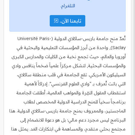
التلغرام.
تابعنا الآن..
تُعدّ منح جامعة باريس‑ساكلاي الدولية (Université Paris-
Saclay), واحدة من أبرز المؤسسات التعليمية والبحثية في
أوروبا والعالم، حيث تجمع نخبة من الكليات والمدارس الكبرى
والمؤسسات البحثية, لتشكل مركزاً علمياً ضخماً ينافس وادي
السيليكون الأمريكي. تقع الجامعة في قلب منطقة ساكلاي،
التي باتت تُعرف بـ “وادي العلوم الفرنسي”. إدراكاً لأهمية
استقطاب العقول النيّرة والمواهب العالمية، أطلقت الجامعة
برنامجاً سخياً للمنح الدراسية الدولية المخصص لطلاب
الماجستير، والمعروف بمنح جامعة باريس-ساكلاي الدولية. هذا
البرنامج ليس مجرد دعم مالي؛ بل هو دعوة للانضمام إلى
مجتمع بحثي متقدم، والمساهمة في ابتكارات الغد. يمثل هذا