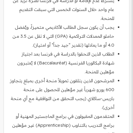
يُشترط عدم الإقامة أو الدراسة في فرنسا لفترة تزيد عن
عام واحد خلال السنوات الخمس التي سبقت التقديم
للمنحة.
يجب أن يكون سجل الطالب الأكاديمي متميزاً، ويُفضل
حاملو المعدلات التراكمية (GPA) التي لا تقل عن 3.5 من
4.0 أو ما يعادلها (تقدير “جيد جداً” أو امتياز).
الطلاب الذين التحقوا بالدراسة في فرنسا بعد اجتياز
شهادة البكالوريا الفرنسية (Baccalauréat) لا يُعتبرون
مؤهلين للمنحة.
المرشحون الذين يتلقون تمويلاً منحة أخرى بمبلغ يتجاوز
600 يورو شهرياً غير مؤهلين للحصول على منحة
باريس-ساكلاي (يجب التحقق من التوافقية مع أي منحة
أخرى).
المتقدمون المقبولون في برامج الماجستير المهنية أو
برامج التدريب بالتناوب (Apprenticeship) غير مؤهلين