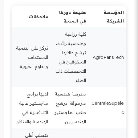
المؤسسة
طبيعة دورها
ملاحظات
الشريكة
في المنحة
كلية زراعية
وهندسية رائدة،
تركز على التنمية
ترشح طلابها
AgroParisTech
المستدامة
المتفوقين في
والعلوم الحيوية.
التخصصات ذات
الصلة.
مدرسة هندسية
لديها برامج
CentraleSupéle
مرموقة، ترشح
ماجستير عالية
c
طلاب الماجستير
التنافسية في
الهندسيين.
الهندسة والابتكار.
تتطلب أعلى