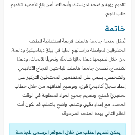
تقديم رؤية واضحة لدراستك وأبحاثك، أمر بالغ الأهمية لتقديم
طلب ناجح.
خاتمة
تُمثل منحة جامعة هاسلت فرصةً استثنائيةً للطلاب
المتفوقين لمواصلة دراساتهم العليا في بيئةٍ ديناميكيةٍ وداعمة.
من خلال تقديمها دعمًا ماليًا شاملًا، وتمويلًا للأبحاث، ودعمًا
للاندماج، تضمن جامعة هاسلت للباحثين النجاح الأكاديمي
والشخصي. ينبغي على المتقدمين المحتملين التركيز على
إعداد سجلٍّ أكاديميٍّ قوي، وتوضيح أهدافهم من خلال خطاب
تحفيزيٍّ مُقنع، وتقديم جميع المواد المطلوبة في الوقت
المحدد. مع إعدادٍ دقيقٍ وشغفٍ واضحٍ بالتعلم، قد تكون أنت
الفائز التالي بهذه المنحة المرموقة.
يمكن تقديم الطلب من خلال الموقع الرسمي للجامعة: