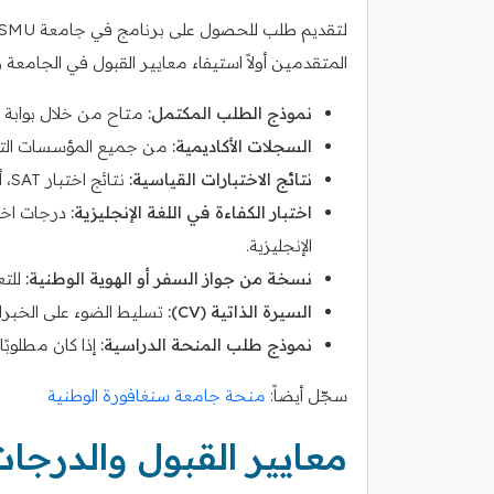
المتقدمين أولاً استيفاء معايير القبول في الجامعة و
نموذج الطلب المكتمل:
متاح من خلال بوابة الق
السجلات الأكاديمية:
من جميع المؤسسات التي ا
نتائج الاختبارات القياسية:
نتائج اختبار SAT، أو ACT، أو GRE، أو GMAT، حسب البرنامج.
اختبار الكفاءة في اللغة الإنجليزية:
الإنجليزية.
نسخة من جواز السفر أو الهوية الوطنية:
للتع
السيرة الذاتية (CV):
تسليط الضوء على الخبرات 
نموذج طلب المنحة الدراسية:
إذا كان مطلوبً
سجّل أيضاً:
منحة جامعة سنغافورة الوطنية
معايير القبول والدرجا