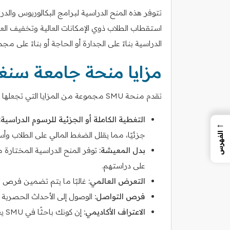
تتوفر هذه المنح الدراسية لبرامج البكالوريوس وال
استقطاب الطلاب ذوي الإمكانات العالية وتخفيف العبء
الدراسية بناءً على الجدارة أو الحاجة أو بناءً على مج
مزايا منحة جامعة سنغافورة
تقدم منحة SMU مجموعة من المزايا التي تجعلها جذابة للغاية للطلاب المحتملين:
التغطية الكاملة أو الجزئية للرسوم الدراسية:
←
جزئيًا، مما يقلل الضغط المالي على الطلاب وأ
الفهرس
بدل المعيشة:
توفر المنح الدراسية المختارة
على دراستهم.
التعرض العالمي:
غالبًا ما يتم تضمين فرص برا
فرص التواصل:
الوصول إلى الأحداث الحصرية 
الاعتراف الأكاديمي:
إن كونك باحثًا في SMU يعزز ملفك الأكاديمي وآفاقك المهنية.