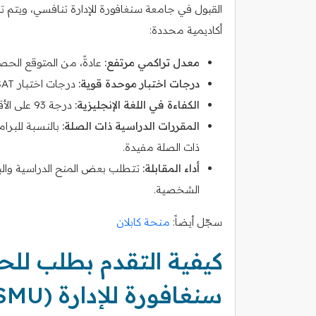
القبول في جامعة سنغافورة للإدارة تنافسي، ويتم
أكاديمية محددة:
معدل تراكمي مرتفع:
عادةً، من المتوقع الحصول على معدل
درجات اختبار موحدة قوية:
درجات اختبار SAT أعلى من 1350 أو درجات معادلة في اختبارات أخرى.
الكفاءة في اللغة الإنجليزية:
درجة 93 على الأقل في اختبار TOEFL أو درجة 7.0 في اختبار IELTS وما فوق.
المقررات الدراسية ذات الصلة:
بالنسبة للبرام
ذات الصلة مفيدة.
أداء المقابلة:
تتطلب بعض المنح الدراسية والبر
الشخصية.
سجّل أيضاً:
منحة كابلان
كيفية التقدم بطلب لل
سنغافورة للإدارة (SMU)