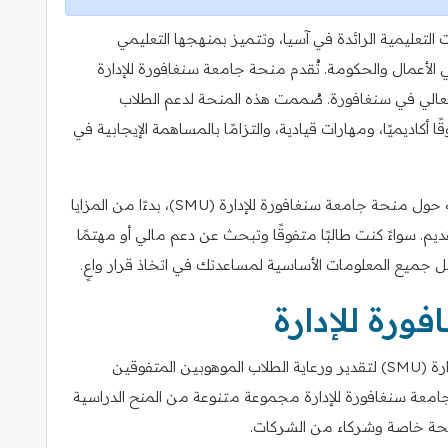
تعليمية الرائدة في آسيا، وتتميز بمنهجها التعليمي
عي الأعمال والحكومة. تُقدم منحة جامعة سنغافورة للإدارة
العالي في سنغافورة. صُممت هذه المنحة لدعم الطلاب
أكاديميًا، ومهارات قيادية، والتزامًا بالمساهمة الإيجابية في
في هذه المقالة، سنستعرض كل ما تحتاج لمعرفته حول منحة جامعة سنغافورة للإدارة (SMU)، بدءًا من المزايا
ديم. سواءً كنت طالبًا متفوقًا وتبحث عن دعم مالي أو مهتمًا
ل جميع المعلومات الأساسية لمساعدتك في اتخاذ قرار واعٍ.
ورة للإدارة
صُمم برنامج المنح الدراسية بجامعة سنغافورة للإدارة (SMU) لتقدير ورعاية الطلاب الموهوبين المتفوقين
 جامعة سنغافورة للإدارة مجموعة متنوعة من المنح الدراسية
انحة خاصة وشركاء من الشركات.