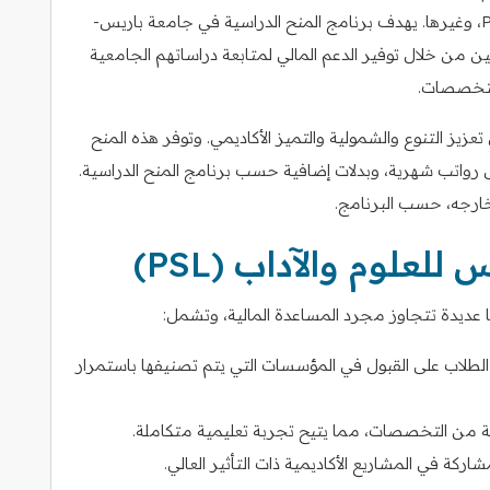
للأساتذة (ENS)، ودوفين-PSL، ومناجم باريس-PSL، وغيرها. يهدف برنامج المنح الدراسية في جامعة باريس-
 من خلال توفير الدعم المالي لمتابعة دراساتهم الجامعية
لتخصصات.
بادرات المنح الدراسية التي تقدمها PSL إلى تعزيز التنوع والشمولية والتميز الأكاديمي. وتوفر هذه المنح
لى رواتب شهرية، وبدلات إضافية حسب برنامج المنح الدراسية.
خارجه، حسب البرنامج.
لعلوم والآداب (PSL)
طلاب على القبول في المؤسسات التي يتم تصنيفها باستمرار
من التخصصات، مما يتيح تجربة تعليمية متكاملة.
ركة في المشاريع الأكاديمية ذات التأثير العالي.