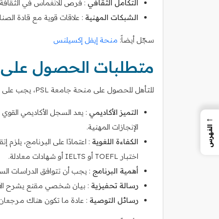
التكامل الثقافي
: فرص للانغماس في الثقافة وا
الشبكات المهنية
: علاقات قوية مع قادة الصناع
سجّل أيضاً:
منحة إيفل إكسيلنس
متطلبات الحصول على من
للتأهل للحصول على منحة جامعة PSL، يجب على المتقدمين استيفاء معايير أكاديمية ولغوية محددة:
التميز الأكاديمي
: يعد السجل الأكاديمي القوي ض
←
الإنجازات المهنية.
الفهرس
الكفاءة اللغوية
: اعتمادًا على البرنامج، يلزم إت
اختبار TOEFL أو IELTS أو شهادات معادلة.
أهمية البرنامج
: يجب أن تتوافق الدراسات السابق
رسالة تحفيزية
: بيان شخصي مقنع يشرح الأهداف
رسائل التوصية
: عادة ما تكون هناك مرجعان 