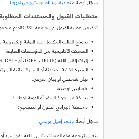
سجّل أيضاً:
منح دراسية للماجستير في اوروبا
متطلبات القبول والمستندات المطلوبة
تتضمن عملية القبول في جامعة PSL تقديم مجموعة شاملة من المستندات، والتي تتضمن:
نموذج الطلب المكتمل عبر البوابة الإلكترونية PSL.
السجلات الأكاديمية من المؤسسات السابقة.
إثبات إتقان اللغة (TOEFL، IELTS، أو DALF للغة الفرنسية).
السيرة الذاتية المحدثة أو السيرة الذاتية التي 
بيان شخصي أو بيان الغرض.
خطابين توصية.
نسخة من جواز السفر أو الهوية الوطنية.
محفظة (لبرامج الفنون أو التصميم).
سجّل أيضاً:
منحة إميل بوتمي
يتعين ترجمة هذه المستندات إلى اللغة الفرنسية أو